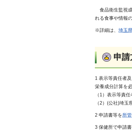
食品衛生監視成
れる食事や情報
※詳細は、
埼玉
申
1 表示等責任者
栄養成分計算を
（1）表示等責任
（2）(公社)埼
2 申請書等を
所管
3 保健所で申請