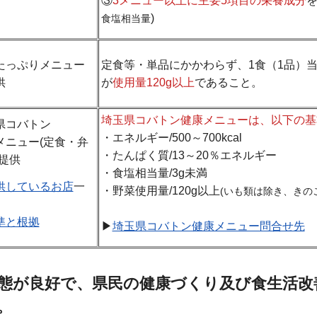
③
3メニュー以上に主要5項目の栄養成分
を
)
食塩相当量
たっぷりメニュー
定食等・単品にかかわらず、1食（1品）
供
が
使用量120g以上
であること。
埼玉県コバトン健康メニューは、以下の基準
県コバトン
・エネルギー/500～700kcal
メニュー(定食・弁
・たんぱく質/13～20％エネルギー
の提供
・食塩相当量/3g未満
供しているお店
一
・野菜使用量/120g以上
(いも類は除き、きの
準と根拠
▶
埼玉県コバトン健康メニュー問合せ先
生状態が良好で、県民の健康づくり及び食生活
。