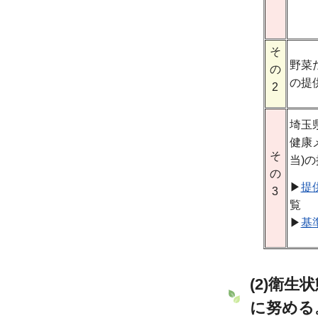
そ
野菜
の
の提
2
埼玉
健康
そ
当)
の
▶
提
3
覧
▶
基
(2)衛
に努める