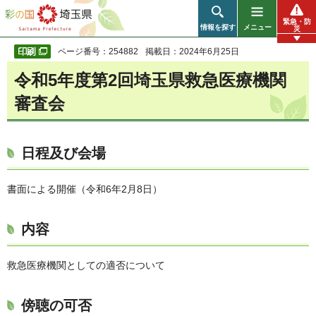
彩の国 埼玉県
緊急・防
情報を探す
メニュー
災
ページ番号：254882
掲載日：2024年6月25日
令和5年度第2回埼玉県救急医療機関
審査会
日程及び会場
書面による開催（令和6年2月8日）
内容
救急医療機関としての適否について
傍聴の可否