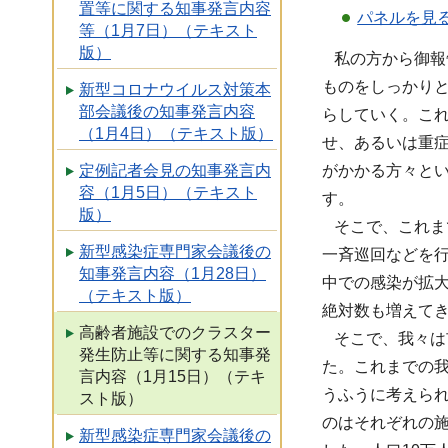
置等に関する知事発言内容
パネルを見る
等（1月7日）（テキスト
版）
私の方から御報
ものをしっかり
新型コロナウイルス対策本
部会議後の知事発言内容
らしていく。こ
（1月4日）（テキスト版）
せ、あるいは重
定例記者会見の知事発言内
がかかる方々と
容（1月5日）（テキスト
す。
版）
そこで、これま
新型感染症専門家会議後の
一斉巡回などを
知事発言内容（1月28日）
中での感染が拡
（テキスト版）
絶対数も増えて
高齢者施設でのクラスター
そこで、我々は
発生防止等に関する知事発
た。これまでの
言内容（1月15日）（テキ
うふうに考えら
スト版）
のはそれぞれの
新型感染症専門家会議後の