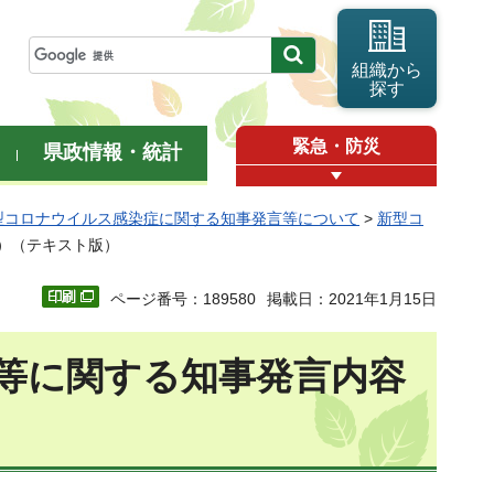
組織から
探す
緊急・防災
県政情報・統計
型コロナウイルス感染症に関する知事発言等について
>
新型コ
日）（テキスト版）
ページ番号：189580
掲載日：2021年1月15日
等に関する知事発言内容