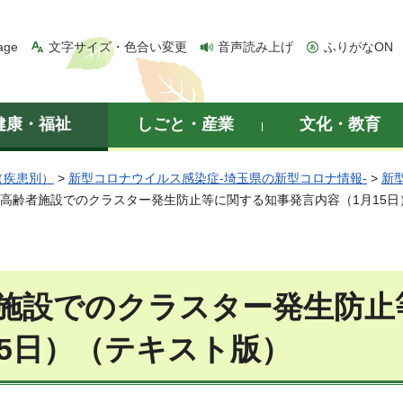
age
文字サイズ・色合い変更
音声読み上げ
ふりがなON
健康・福祉
しごと・産業
文化・教育
（疾患別）
>
新型コロナウイルス感染症-埼玉県の新型コロナ情報-
>
新
 高齢者施設でのクラスター発生防止等に関する知事発言内容（1月15
施設でのクラスター発生防止
15日）（テキスト版）