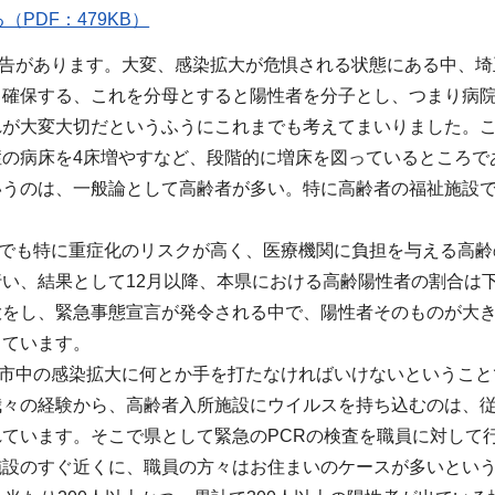
（PDF：479KB）
告があります。大変、感染拡大が危惧される状態にある中、埼
と確保する、これを分母とすると陽性者を分子とし、つまり病
れが大変大切だというふうにこれまでも考えてまいりました。
症の病床を4床増やすなど、段階的に増床を図っているところで
いうのは、一般論として高齢者が多い。特に高齢者の福祉施設
でも特に重症化のリスクが高く、医療機関に負担を与える高齢
行い、結果として12月以降、本県における高齢陽性者の割合は
大をし、緊急事態宣言が発令される中で、陽性者そのものが大
きています。
市中の感染拡大に何とか手を打たなければいけないということ
我々の経験から、高齢者入所施設にウイルスを持ち込むのは、
れています。そこで県として緊急のPCRの検査を職員に対して
施設のすぐ近くに、職員の方々はお住まいのケースが多いとい