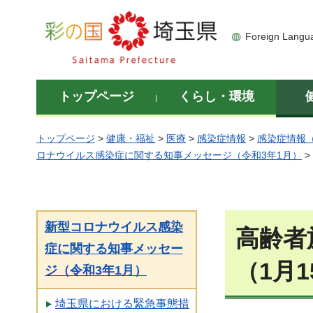
彩の国 埼玉県
Foreign Langu
トップページ
くらし・環境
トップページ
>
健康・福祉
>
医療
>
感染症情報
>
感染症情報
ロナウイルス感染症に関する知事メッセージ（令和3年1月）
>
新型コロナウイルス感染
高齢者
症に関する知事メッセー
（1月
ジ（令和3年1月）
埼玉県における緊急事態措