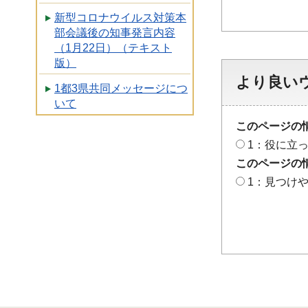
新型コロナウイルス対策本
部会議後の知事発言内容
（1月22日）（テキスト
版）
より良い
1都3県共同メッセージにつ
いて
このページの
1：役に立
このページの
1：見つけ