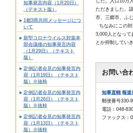
した。人口10万
知事発言内容（1月20日）
ただきました。
（テキスト版）
市、三郷市、ふじ
1都3県共同メッセージにつ
ちなみにこの対象
いて
3,000人とな
新型コロナウイルス対策本
とか抑制してい
部会議後の知事発言内容
（1月29日）（テキスト
版）
定例記者会見の知事発言内
お問い合
容（1月19日）（テキスト
版）※抜粋
知事直轄
報道
定例記者会見の知事発言内
容（1月26日）（テキスト
郵便番号330
版）※抜粋
電話：048-830
定例記者会見の知事発言内
ファックス：048
容（1月13日）（テキスト
版）※抜粋