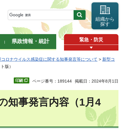
組織から
探す
緊急・防災
県政情報・統計
型コロナウイルス感染症に関する知事発言等について
>
新型コ
スト版）
ページ番号：189144
掲載日：2024年8月1日
の知事発言内容（1月4