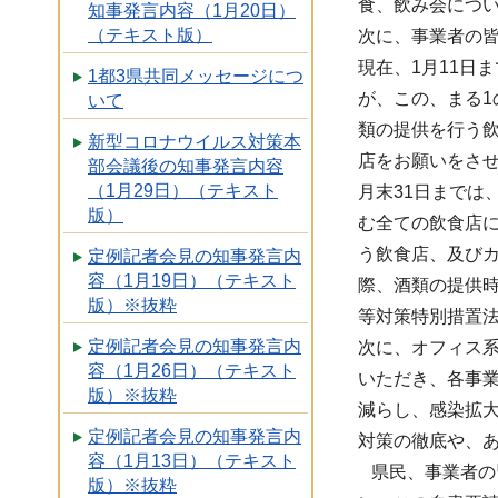
食、飲み会につ
知事発言内容（1月20日）
（テキスト版）
次に、事業者の
現在、1月11日
1都3県共同メッセージにつ
が、この、まる1
いて
類の提供を行う飲
新型コロナウイルス対策本
店をお願いをさせ
部会議後の知事発言内容
（1月29日）（テキスト
月末31日まで
版）
む全ての飲食店
う飲食店、及び
定例記者会見の知事発言内
容（1月19日）（テキスト
際、酒類の提供
版）※抜粋
等対策特別措置法
定例記者会見の知事発言内
次に、オフィス系
容（1月26日）（テキスト
いただき、各事
版）※抜粋
減らし、感染拡
定例記者会見の知事発言内
対策の徹底や、
容（1月13日）（テキスト
県民、事業者の
版）※抜粋