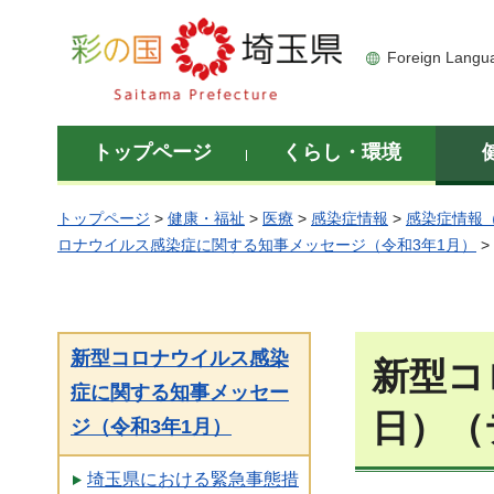
彩の国 埼玉県
Foreign Langu
トップページ
くらし・環境
トップページ
>
健康・福祉
>
医療
>
感染症情報
>
感染症情報
ロナウイルス感染症に関する知事メッセージ（令和3年1月）
>
新型コロナウイルス感染
新型コ
症に関する知事メッセー
日）（
ジ（令和3年1月）
埼玉県における緊急事態措