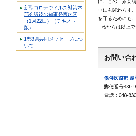
に、この自粛要
新型コロナウイルス対策本
中にも関わらず
部会議後の知事発言内容
を守るためにも
（1月22日）（テキスト
私からは以上で
版）
1都3県共同メッセージにつ
いて
お問い合
保健医療部
感
郵便番号330
電話：048-830