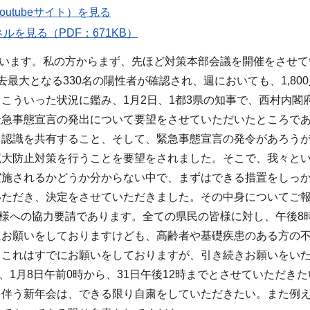
outubeサイト）を見る
ルを見る（PDF：671KB）
ます。私の方からまず、先ほど対策本部会議を開催をさせてい
去最大となる330名の陽性者が確認され、週においても、1,8
こういった状況に鑑み、1月2日、1都3県の知事で、西村内
緊急事態宣言の発出について要望をさせていただいたところであ
、認識を共有すること、そして、緊急事態宣言の発令があろう
拡大防止対策を行うことを要望をされました。そこで、我々と
実施されるかどうか分からない中で、まずはできる措置をしっ
いただき、決定をさせていただきました。その中身についてご
様への協力要請であります。全ての県民の皆様に対し、午後8
にお願いをしておりますけども、高齢者や基礎疾患のある方の
、これはすでにお願いをしておりますが、引き続きお願いをい
1月8日午前0時から、31日午後12時までとさせていただき
を伴う新年会は、できる限り自粛をしていただきたい。また例