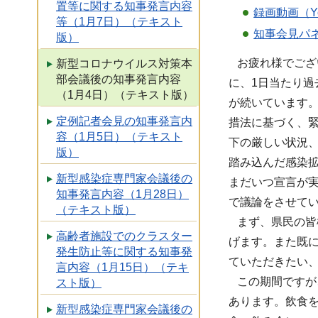
置等に関する知事発言内容
録画動画（Y
等（1月7日）（テキスト
知事会見パネ
版）
お疲れ様でござい
新型コロナウイルス対策本
部会議後の知事発言内容
に、1日当たり過
（1月4日）（テキスト版）
が続いています。
定例記者会見の知事発言内
措法に基づく、
容（1月5日）（テキスト
下の厳しい状況
版）
踏み込んだ感染
新型感染症専門家会議後の
まだいつ宣言が
知事発言内容（1月28日）
で議論をさせて
（テキスト版）
まず、県民の皆
高齢者施設でのクラスター
げます。また既
発生防止等に関する知事発
ていただきたい
言内容（1月15日）（テキ
この期間ですが、
スト版）
あります。飲食
新型感染症専門家会議後の