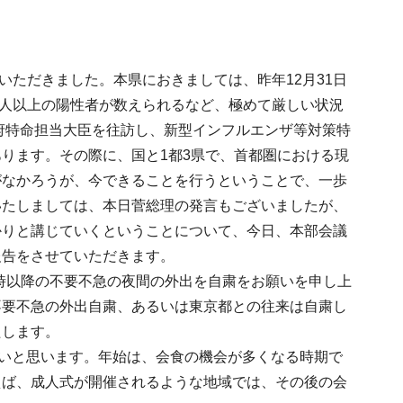
ただきました。本県におきましては、昨年12月31日
00人以上の陽性者が数えられるなど、極めて厳しい状況
閣府特命担当大臣を往訪し、新型インフルエンザ等対策特
ります。その際に、国と1都3県で、首都圏における現
がなかろうが、今できることを行うということで、一歩
いたしましては、本日菅総理の発言もございましたが、
かりと講じていくということについて、今日、本部会議
報告をさせていただきます。
時以降の不要不急の夜間の外出を自粛をお願いを申し上
不要不急の外出自粛、あるいは東京都との往来は自粛し
たします。
たいと思います。年始は、会食の機会が多くなる時期で
えば、成人式が開催されるような地域では、その後の会