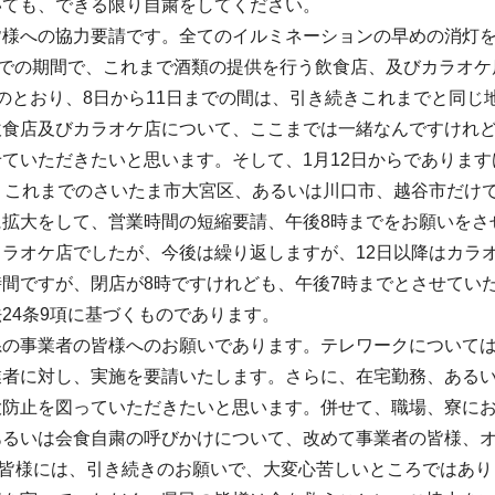
いても、できる限り自粛をしてください。
皆様への協力要請です。全てのイルミネーションの早めの消灯
までの期間で、これまで酒類の提供を行う飲食店、及びカラオ
のとおり、8日から11日までの間は、引き続きこれまでと同
食店及びカラオケ店について、ここまでは一緒なんですけれど
ていただきたいと思います。そして、1月12日からであります
は、これまでのさいたま市大宮区、あるいは川口市、越谷市だけ
に拡大をして、営業時間の短縮要請、午後8時までをお願いをさ
カラオケ店でしたが、今後は繰り返しますが、12日以降はカラ
時間ですが、閉店が8時ですけれども、午後7時までとさせてい
24条9項に基づくものであります。
の事業者の皆様へのお願いであります。テレワークについては
業者に対し、実施を要請いたします。さらに、在宅勤務、ある
大防止を図っていただきたいと思います。併せて、職場、寮に
あるいは会食自粛の呼びかけについて、改めて事業者の皆様、
皆様には、引き続きのお願いで、大変心苦しいところではあり