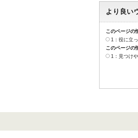
より良い
このページの
1：役に立
このページの
1：見つけ