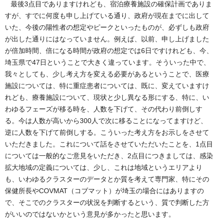
最後3点目でありますけれども、宿泊療養施設の確保計画でありま
すが、すでに何度も申し上げている通り、政府が現在までに出して
いた、今後の陽性者の想定やピークといったものが、必ずしも政府
が出した通りにはなっていません。例えば、以前、申し上げました
が倍加時間、倍になる時間が政府の想定では6日ですけれども、今、
埼玉県で47日ということで大きく違っています。そういった中で、
我々としても、少し考え方を変える必要があるということで、医療
施設については、特に重症患者については、既に、変えていますけ
れども、療養施設について、現状と少し異なる形にする、特に、い
わゆるフェーズが移る時を、人数を下げて、その代わり前倒しす
る。今は人数が高いから300人で次に移ることになってますけど、
逆に人数を下げて前倒しする。こういった考え方をお示しをさせて
いただきました。これについて話をさせていただいたことを、1点目
については一般的なご意見をいただき、2点目につきましては、感染
拡大地域の定義については、少し、これは地域というエリアより
も、いわゆるクラスターのデータとか質を考えて専門家、特にその
保健所長やCOVMAT（コブマット）が埼玉の場合にはありますの
で、そこでのクラスターの状況を判断するという、質で判断した方
がいいのではないかという意見が多かったと思います。