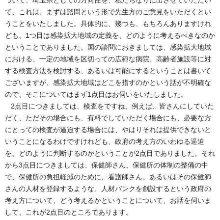
づいて、埼玉県としての方向性を、私たちなりに出させていただい
て、これは、まずは諮問という形で先生方のご意見をいただくとい
うことをいたしました。具体的に、幾つも、もちろんありますけれ
ども、1つ目は感染拡大地域の定義を、どのように考えるべきなのか
ということでありました。国の諮問におきましては、感染拡大地域
における、一定の地域を区切っての広範な病院、高齢者施設等に対
する検査方法を検討する、あるいは可能にするということは書いて
ございますが、感染拡大地域はどこを指すのかという話が不明確な
ので、そこについてはまず1点目はお伺いをいたしました。
2点目につきましては、検査をですね、例えば、皆さんにしていた
だく、ただその場合にも、有料でしていただく場合にも、必要な方
にとっての検査が逼迫する場合には、やはりそれは提供できないと
いうことになるわけですけれども、政府の考え方のいわゆる逼迫
を、どのように判断するのかということが2点目でありました。それ
から3点目につきましては、保健師さん、保健所の体制の整備の中
で、保健所の負担軽減のために、看護師さん、あるいはその保健師
さんの人材を登録するような、人材バンクを創設するという政府の
考え方について、どう考えるかということについて、お話を伺いま
して、これが2点目のところであります。