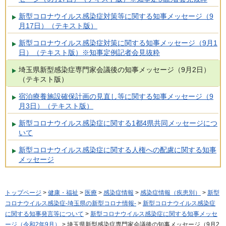
新型コロナウイルス感染症対策等に関する知事メッセージ（9
月17日）（テキスト版）
新型コロナウイルス感染症対策に関する知事メッセージ（9月1
日）（テキスト版）※知事定例記者会見抜粋
埼玉県新型感染症専門家会議後の知事メッセージ（9月2日）
（テキスト版）
宿泊療養施設確保計画の見直し等に関する知事メッセージ（9
月3日）（テキスト版）
新型コロナウイルス感染症に関する1都4県共同メッセージにつ
いて
新型コロナウイルス感染症に関する人権への配慮に関する知事
メッセージ
トップページ
>
健康・福祉
>
医療
>
感染症情報
>
感染症情報（疾患別）
>
新型
コロナウイルス感染症-埼玉県の新型コロナ情報-
>
新型コロナウイルス感染症
に関する知事発言等について
>
新型コロナウイルス感染症に関する知事メッセ
ージ（令和2年9月）
> 埼玉県新型感染症専門家会議後の知事メッセージ（9月2