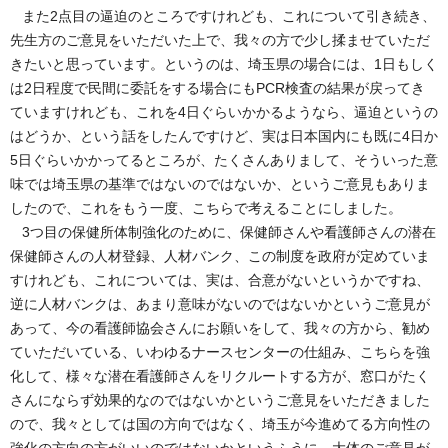
また2点目の逼迫のところですけれども、これについて引き続き、
先生方のご意見をいただいた上で、我々の方で少し揉ませていただ
きたいと思っています。というのは、埼玉県の場合には、1日もしく
は2日程度で民間に委託をする場合にもPCR検査の結果が戻ってき
ていますけれども、これを4日ぐらいかかるようなら、逼迫というの
はどうか、という話をしたんですけど、実は日本国内にも既に4日か
5日ぐらいかかってるところが、たくさんありまして、そういった意
味では埼玉県の基準ではないのではないか、というご意見もありま
したので、これをもう一度、こちらで考えることにしました。
3つ目の保健所体制強化のために、保健師さんや看護師さんの潜在
保健師さんの人材登録、人材バンク、この制度を政府が定めていま
すけれども、これについては、実は、合意がないというかですね、
逆に人材バンクは、あまり意味がないのではないかというご意見が
あって、今の看護師協会さんにお願いをして、我々の方から、勧め
ていただいている、いわゆるナースセンターの仕組み、こちらを強
化して、様々な潜在看護師さんをリクルートする方が、窓口がたく
さんにならず効果的なのではないかというご意見をいただきました
ので、我々としては国の方向ではなく、埼玉が今進めてる方向性の