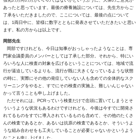
強化の方向の方がいいのではないかというふうに、大体のご意見が
あったと思っています。最後の療養施設については、先生方からご
了承をいただきましたので、ここについては、最後の点について
は、1両日中に、皆様に数字とともに発表させていただきたいと思い
ます。私の方からは以上です。
岡部先生
岡部ですけれども、今日は知事がおっしゃったようなことは、専
門家会議委員のメンバーとしては了承した部分。それから、特にい
ろいろな人に検査の対象を広げるということについては、地域で流
行が逼迫しているよりも、流行が既に大きくなっているような状態
の時に、実際にその他の発症していない人も含めての全体的なスク
リーニングをやると、すでにその検査の実施上、難しいんじゃない
かって言うことも申し上げました。
ただそれには、PCRっていう検査だけで念頭に置いてしまうとそ
ういうような状況もあるわけですけれども、今後は今すでに開発さ
れてるものをすでに導入されているものも含めて、その他のたくさ
んの検査であるとか、あるいは抗原の検査であるとか、そういうよ
うな組み合わせをも工夫していることが必要じゃないかというよう
なことも申し上げました。