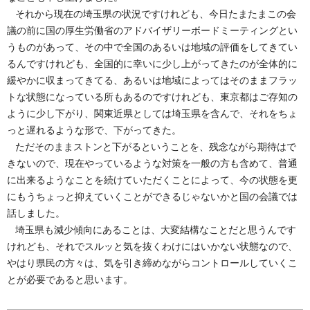
それから現在の埼玉県の状況ですけれども、今日たまたまこの会
議の前に国の厚生労働省のアドバイザリーボードミーティングとい
うものがあって、その中で全国のあるいは地域の評価をしてきてい
るんですけれども、全国的に幸いに少し上がってきたのが全体的に
緩やかに収まってきてる、あるいは地域によってはそのままフラッ
トな状態になっている所もあるのですけれども、東京都はご存知の
ように少し下がり、関東近県としては埼玉県を含んで、それをちょ
っと遅れるような形で、下がってきた。
ただそのままストンと下がるということを、残念ながら期待はで
きないので、現在やっているような対策を一般の方も含めて、普通
に出来るようなことを続けていただくことによって、今の状態を更
にもうちょっと抑えていくことができるじゃないかと国の会議では
話しました。
埼玉県も減少傾向にあることは、大変結構なことだと思うんです
けれども、それでスルッと気を抜くわけにはいかない状態なので、
やはり県民の方々は、気を引き締めながらコントロールしていくこ
とが必要であると思います。