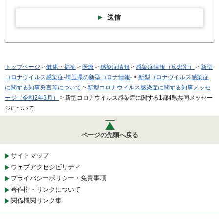
送信
トップページ
>
健康・福祉
>
医療
>
感染症情報
>
感染症情報（疾患別）
>
新型
コロナウイルス感染症-埼玉県の新型コロナ情報-
>
新型コロナウイルス感染症
に関する知事発言等について
>
新型コロナウイルス感染症に関する知事メッセ
ージ（令和2年9月）
> 新型コロナウイルス感染症に関する1都4県共同メッセー
ジについて
ページの先頭へ戻る
サイトマップ
ウェブアクセシビリティ
プライバシーポリシー・免責事項
著作権・リンクについて
関係機関リンク集