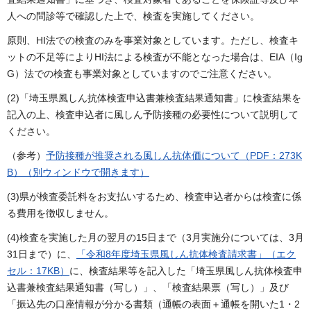
人への問診等で確認した上で、検査を実施してください。
原則、HI法での検査のみを事業対象としています。ただし、検査キ
ットの不足等によりHI法による検査が不能となった場合は、EIA（Ig
G）法での検査も事業対象としていますのでご注意ください。
(2)「埼玉県風しん抗体検査申込書兼検査結果通知書」に検査結果を
記入の上、検査申込者に風しん予防接種の必要性について説明して
ください。
（参考）
予防接種が推奨される風しん抗体価について（PDF：273K
B）（別ウィンドウで開きます）
(3)県が検査委託料をお支払いするため、検査申込者からは検査に係
る費用を徴収しません。
(4)検査を実施した月の翌月の15日まで（3月実施分については、3月
31日まで）に、
「令和8年度埼玉県風しん抗体検査請求書」（エク
セル：17KB）
に、検査結果等を記入した「埼玉県風しん抗体検査申
込書兼検査結果通知書（写し）」、「検査結果票（写し）」及び
「振込先の口座情報が分かる書類（通帳の表面＋通帳を開いた1・2