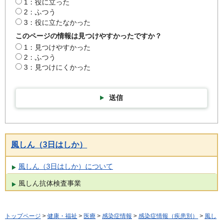
1：役に立った
2：ふつう
3：役に立たなかった
このページの情報は見つけやすかったですか？
1：見つけやすかった
2：ふつう
3：見つけにくかった
送信
風しん（3日はしか）
風しん（3日はしか）について
風しん抗体検査事業
トップページ
>
健康・福祉
>
医療
>
感染症情報
>
感染症情報（疾患別）
>
風し