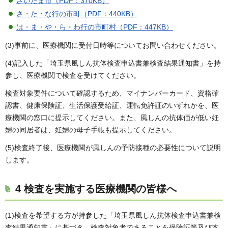
さいたま市（PDF：370KB）
さ・た・な行の市町（PDF：440KB）
は・ま・や・ら・わ行の市町村（PDF：447KB）
(3)事前に、医療機関に受付日時等についてお問い合わせください。
(4)記入した「埼玉県風しん抗体検査申込書兼検査結果通知書」を持
参し、医療機関で検査を受けてください。
検査対象要件について確認するため、マイナンバーカード、資格確
認書、健康保険証、生活保護受給証、運転免許証のいずれかを、医
療機関の窓口に提示してください。また、風しんの抗体価が低い妊
婦の同居者は、妊婦の母子手帳も提示してください。
(5)検査終了後、医療機関が風しんの予防接種の必要性について説明
します。
4 検査を実施する医療機関の皆様へ
(1)検査を希望する方が持参した「埼玉県風しん抗体検査申込書兼検
査結果通知書」に基づき、検査対象者であることを保険証等及び本