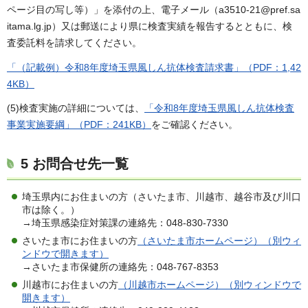
ページ目の写し等）」を添付の上、電子メール（a3510-21@pref.sa
itama.lg.jp）又は郵送により県に検査実績を報告するとともに、検
査委託料を請求してください。
「（記載例）令和8年度埼玉県風しん抗体検査請求書」（PDF：1,42
4KB）
(5)検査実施の詳細については、
「令和8年度埼玉県風しん抗体検査
事業実施要綱」（PDF：241KB）
をご確認ください。
5 お問合せ先一覧
埼玉県内にお住まいの方（さいたま市、川越市、越谷市及び川口
市は除く。）
→埼玉県感染症対策課の連絡先：048-830-7330
さいたま市にお住まいの方
（さいたま市ホームページ）（別ウィ
ンドウで開きます）
→さいたま市保健所の連絡先：048-767-8353
川越市にお住まいの方
（川越市ホームページ）（別ウィンドウで
開きます）