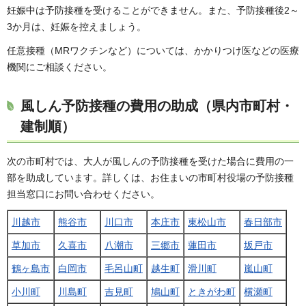
妊娠中は予防接種を受けることができません。また、予防接種後2～
3か月は、妊娠を控えましょう。
任意接種（MRワクチンなど）については、かかりつけ医などの医療
機関にご相談ください。
風しん予防接種の費用の助成（県内市町村・
建制順）
次の市町村では、大人が風しんの予防接種を受けた場合に費用の一
部を助成しています。詳しくは、お住まいの市町村役場の予防接種
担当窓口にお問い合わせください。
川越市
熊谷市
川口市
本庄市
東松山市
春日部市
草加市
久喜市
八潮市
三郷市
蓮田市
坂戸市
鶴ヶ島市
白岡市
毛呂山町
越生町
滑川町
嵐山町
小川町
川島町
吉見町
鳩山町
ときがわ町
横瀬町