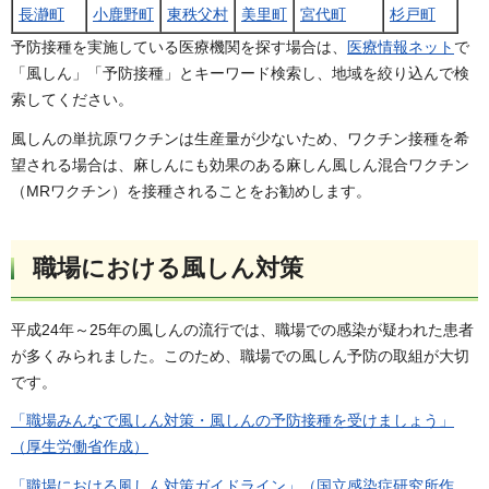
長瀞町
小鹿野町
東秩父村
美里町
宮代町
杉戸町
予防接種を実施している医療機関を探す場合は、
医療情報ネット
で
「風しん」「予防接種」とキーワード検索し、地域を絞り込んで検
索してください。
風しんの単抗原ワクチンは生産量が少ないため、ワクチン接種を希
望される場合は、麻しんにも効果のある麻しん風しん混合ワクチン
（MRワクチン）を接種されることをお勧めします。
職場における風しん対策
平成24年～25年の風しんの流行では、職場での感染が疑われた患者
が多くみられました。このため、職場での風しん予防の取組が大切
です。
「職場みんなで風しん対策・風しんの予防接種を受けましょう」
（厚生労働省作成）
「職場における風しん対策ガイドライン」（国立感染症研究所作