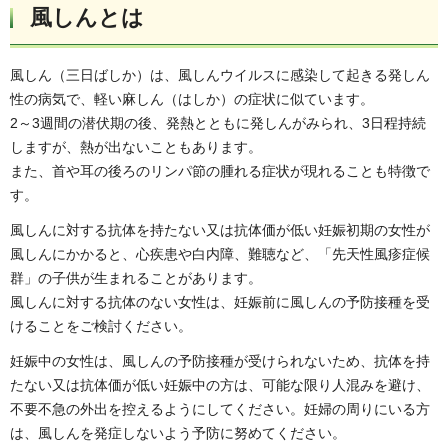
風しんとは
風しん（三日ばしか）は、風しんウイルスに感染して起きる発しん
性の病気で、軽い麻しん（はしか）の症状に似ています。
2～3週間の潜伏期の後、発熱とともに発しんがみられ、3日程持続
しますが、熱が出ないこともあります。
また、首や耳の後ろのリンパ節の腫れる症状が現れることも特徴で
す。
風しんに対する抗体を持たない又は抗体価が低い妊娠初期の女性が
風しんにかかると、心疾患や白内障、難聴など、「先天性風疹症候
群」の子供が生まれることがあります。
風しんに対する抗体のない女性は、妊娠前に風しんの予防接種を受
けることをご検討ください。
妊娠中の女性は、風しんの予防接種が受けられないため、抗体を持
たない又は抗体価が低い妊娠中の方は、可能な限り人混みを避け、
不要不急の外出を控えるようにしてください。妊婦の周りにいる方
は、風しんを発症しないよう予防に努めてください。