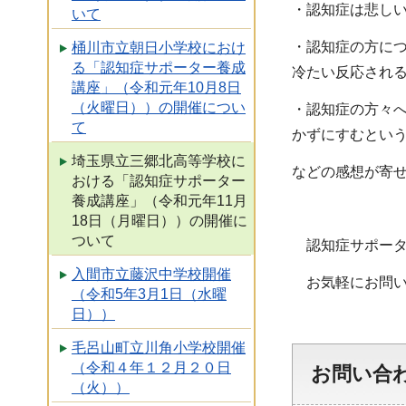
・認知症は悲し
いて
・認知症の方に
桶川市立朝日小学校におけ
る「認知症サポーター養成
冷たい反応され
講座」（令和元年10月8日
（火曜日））の開催につい
・認知症の方々
て
かずにすむとい
埼玉県立三郷北高等学校に
などの感想が寄
おける「認知症サポーター
養成講座」（令和元年11月
18日（月曜日））の開催に
ついて
認知症サポータ
入間市立藤沢中学校開催
お気軽にお問い
（令和5年3月1日（水曜
日））
毛呂山町立川角小学校開催
（令和４年１２月２０日
お問い合
（火））