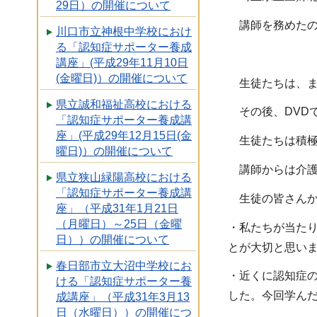
29日）の開催について
講師を務めたの
川口市立神根中学校におけ
る「認知症サポーター養成
講座」(平成29年11月10日
(金曜日)）の開催について
生徒たちは、ま
県立誠和福祉高校における
その後、DVD
「認知症サポーター養成講
座」(平成29年12月15日(金
生徒たちは積極
曜日)）の開催について
講師からは介護
県立狭山緑陽高校における
「認知症サポーター養成講
生徒の皆さんか
座」（平成31年1月21日
（月曜日）～25日（金曜
・私たちが当た
日））の開催について
とが大切と思い
春日部市立大沼中学校にお
・近くに認知症
ける「認知症サポーター養
した。今回学ん
成講座」（平成31年3月13
日（水曜日））の開催につ