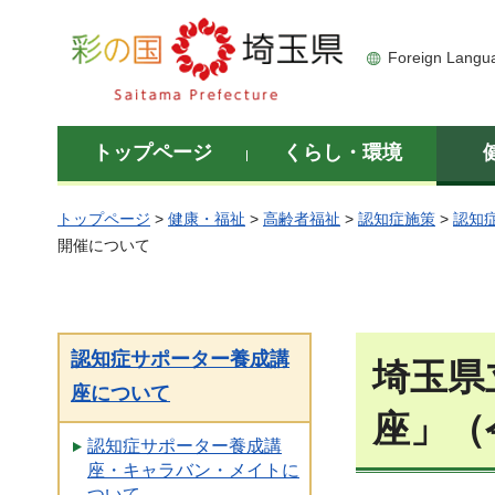
彩の国 埼玉県
Foreign Langu
トップページ
くらし・環境
トップページ
>
健康・福祉
>
高齢者福祉
>
認知症施策
>
認知
開催について
認知症サポーター養成講
埼玉県
座について
座」（
認知症サポーター養成講
座・キャラバン・メイトに
ついて