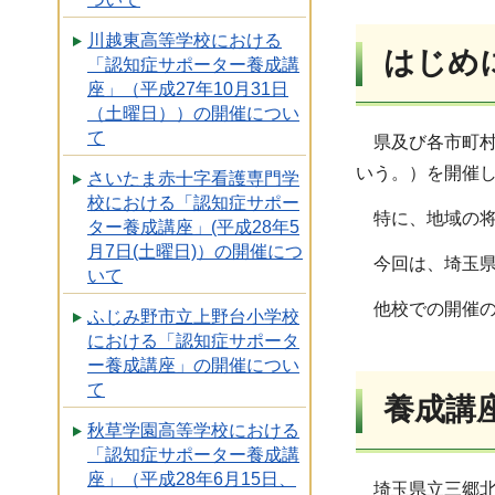
川越東高等学校における
はじめ
「認知症サポーター養成講
座」（平成27年10月31日
（土曜日））の開催につい
て
県及び各市町村
いう。）を開催
さいたま赤十字看護専門学
校における「認知症サポー
特に、地域の将
ター養成講座」(平成28年5
月7日(土曜日)）の開催につ
今回は、埼玉県
いて
他校での開催の
ふじみ野市立上野台小学校
における「認知症サポータ
ー養成講座」の開催につい
て
養成講
秋草学園高等学校における
「認知症サポーター養成講
座」（平成28年6月15日、
埼玉県立三郷北