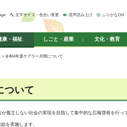
age
文字サイズ・色合い変更
音声読み上げ
ふりがなON
健康・福祉
しごと・産業
文化・教育
援
> 令和4年度ケアラー月間について
について
方が孤立しない社会の実現を目指して集中的な広報啓発を行っ
取組を実施します。