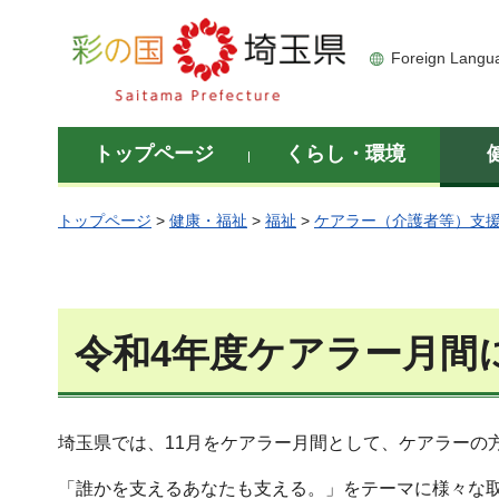
彩の国 埼玉県
Foreign Langu
トップページ
くらし・環境
トップページ
>
健康・福祉
>
福祉
>
ケアラー（介護者等）支
令和4年度ケアラー月間
埼玉県では、11月をケアラー月間として、ケアラーの
「誰かを支えるあなたも支える。」をテーマに様々な