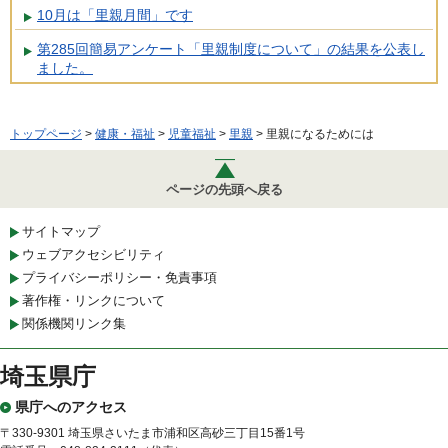
10月は「里親月間」です
第285回簡易アンケート「里親制度について」の結果を公表し
ました。
トップページ
>
健康・福祉
>
児童福祉
>
里親
> 里親になるためには
ページの先頭へ戻る
サイトマップ
ウェブアクセシビリティ
プライバシーポリシー・免責事項
著作権・リンクについて
関係機関リンク集
埼玉県庁
県庁へのアクセス
〒330-9301 埼玉県さいたま市浦和区高砂三丁目15番1号