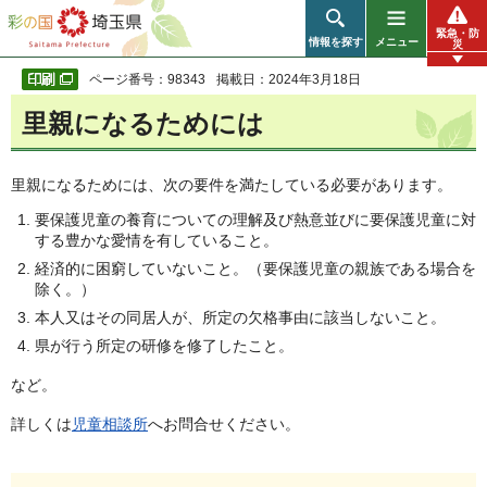
彩の国 埼玉県
緊急・防
情報を探す
メニュー
災
ページ番号：98343
掲載日：2024年3月18日
里親になるためには
里親になるためには、次の要件を満たしている必要があります。
要保護児童の養育についての理解及び熱意並びに要保護児童に対
する豊かな愛情を有していること。
経済的に困窮していないこと。（要保護児童の親族である場合を
除く。）
本人又はその同居人が、所定の欠格事由に該当しないこと。
県が行う所定の研修を修了したこと。
など。
詳しくは
児童相談所
へお問合せください。