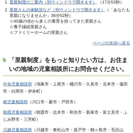
里親制度のご案内（別ウィンドウで開きます）
（17分53秒）
里親さんの体験談など（別ウィンドウで開きます）
（「あなたも
里親になりませんか」36分52秒）
☆40歳の頃から多くの養育を担ってきた里親さん
☆養子縁組里親さん
☆ファミリーホームの里親さん
ページの先頭へ戻る
「里親制度」をもっと知りたい方は、お住ま
いの地域の児童相談所にお問合せください。
中央児童相談所
（鴻巣市・上尾市・桶川市・久喜市・北本市・蓮田
市・白岡市・伊奈町）
南児童相談所
（川口市・蕨市・戸田市）
朝霞児童相談所
（朝霞市・志木市・和光市・新座市・富士見市・ふ
じみ野市・三芳町）
川越児童相談所
（川越市・東松山市・坂戸市・鶴ヶ島市・毛呂山