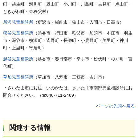
町・越生町・滑川町・嵐山町・小川町・川島町・吉見町・鳩山町・
ときがわ町・東秩父村）
所沢児童相談所
（所沢市・飯能市・狭山市・入間市・日高市）
熊谷児童相談所
（熊谷市・行田市・秩父市・加須市・本庄市・羽生
市・深谷市・横瀬町・皆野町・長瀞町・小鹿野町・美里町・神川
町・上里町・寄居町）
越谷児童相談所
（越谷市・春日部市・幸手市・松伏町・杉戸町・宮
代町）
草加児童相談所
（草加市・八潮市・三郷市・吉川市）
・
さいたま市にお住まいのかたは、さいたま市南部児童相談所にお
問合せください。（☎048-711-2489）
ページの先頭へ戻る
関連する情報