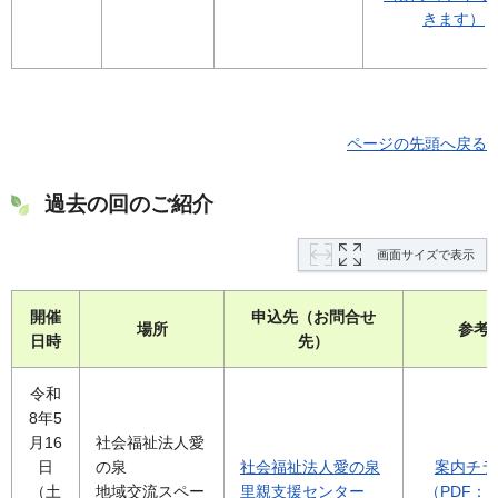
きます）
ページの先頭へ戻る
過去の回のご紹介
画面サイズで表示
開催
申込先（お問合せ
場所
参考
日時
先）
令和
8年5
月16
社会福祉法人愛
日
の泉
社会福祉法人愛の泉
案内チラ
（土
地域交流スペー
里親支援センター
（PDF：1