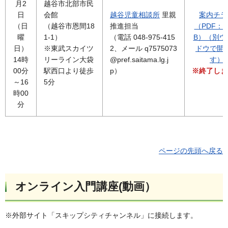
月2
越谷市北部市民
日
会館
越谷児童相談所
里親
案内チラ
（日
（越谷市恩間18
推進担当
（PDF：4
曜
1-1）
（電話 048-975-415
B）（別ウ
日）
※東武スカイツ
2、メール q7575073
ドウで開
14時
リーライン大袋
@pref.saitama.lg.j
す）
00分
駅西口より徒歩
p）
※終了しま
～16
5分
時00
分
ページの先頭へ戻る
オンライン入門講座(動画）
※外部サイト「スキップシティチャンネル」に接続します。