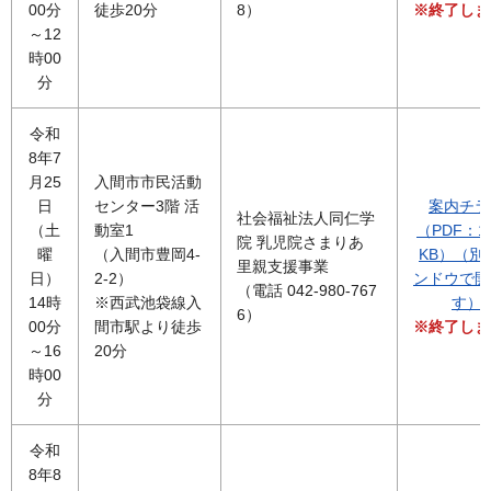
00分
徒歩20分
8）
※終了しま
～12
時00
分
令和
8年7
月25
入間市市民活動
日
センター3階 活
案内チラ
社会福祉法人同仁学
（土
動室1
（PDF：1,
院 乳児院さまりあ
曜
（入間市豊岡4-
KB）（別
里親支援事業
日）
2-2）
ンドウで開
（電話 042-980-767
14時
※西武池袋線入
す）
6）
00分
間市駅より徒歩
※終了しま
～16
20分
時00
分
令和
8年8