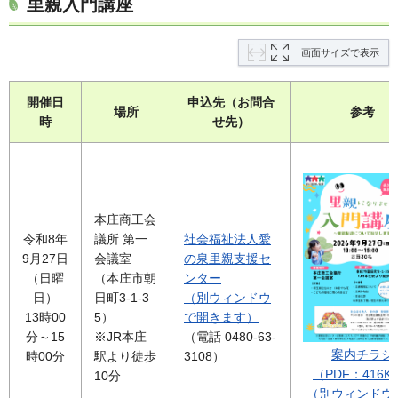
里親入門講座
画面サイズで表示
開催日
申込先（お問合
場所
参考
時
せ先）
本庄商工会
令和8年
議所 第一
社会福祉法人愛
9月27日
会議室
の泉里親支援セ
（日曜
（本庄市朝
ンター
日）
日町3-1-3
（別ウィンドウ
13時00
5）
で開きます）
分～15
※JR本庄
（電話 0480-63-
案内チラシ
時00分
駅より徒歩
3108）
（PDF：416K
10分
（別ウィンドウ