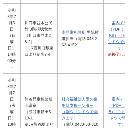
令和
8年7
月5
川口市並木公民
案内チラ
日
館 3階視聴覚室
（PDF：2,
南児童相談所
里親推
（日
（川口市並木2-
KB）（別
進担当（電話 048-2
曜
8-2）
ンドウで開
62-4152）
日）
※JR西川口駅東
す）
14時
口より徒歩7分
※終了しま
00分
～
令和
8年7
月7
日
熊谷児童相談所
社会福祉法人愛の泉
案内チラ
（火
会議室
里親支援センター
（PDF：2
曜
（熊谷市箱田5-
（別ウィンドウで開
B）（別ウ
日）
13-1）
きます）
ドウで開
10時
※JR熊谷駅より
（電話 0480-63-310
す）