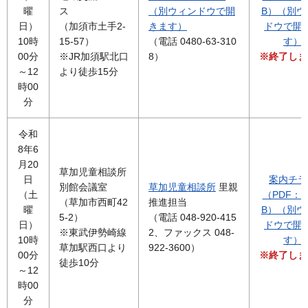
曜
ス
（別ウィンドウで開
B）（別ウ
日）
（加須市土手2-
きます）
ドウで開
10時
15-57）
（電話 0480-63-310
す）
00分
※JR加須駅北口
8）
※終了しま
～12
より徒歩15分
時00
分
令和
8年6
月20
草加児童相談所
日
案内チラ
別館会議室
草加児童相談所
里親
（土
（PDF：2
（草加市西町42
推進担当
曜
B）（別ウ
5-2）
（電話 048-920-415
日）
ドウで開
※東武伊勢崎線
2、ファックス 048-
10時
す）
草加駅西口より
922-3600）
00分
※終了しま
徒歩10分
～12
時00
分