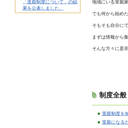
「里親制度について」の結
地域にいる里親
果を公表しました。
でも何から始め
そもそも自分に
まずは情報から
そんな方々に是
制度全般
里親制度を
里親になる