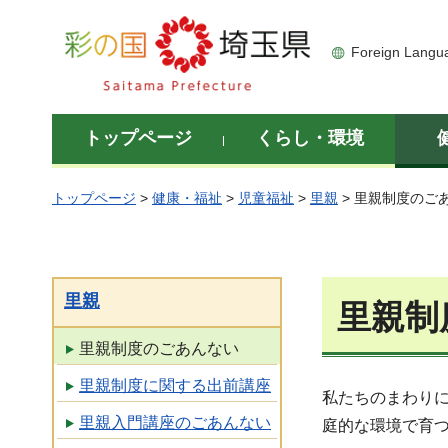
彩の国 埼玉県
Foreign Langu
トップページ
くらし・環境
トップページ
>
健康・福祉
>
児童福祉
>
里親
> 里親制度のご
里親
里親制
里親制度のごあんない
里親制度に関する出前講座
私たちのまわり
里親入門講座のごあんない
庭的な環境で育