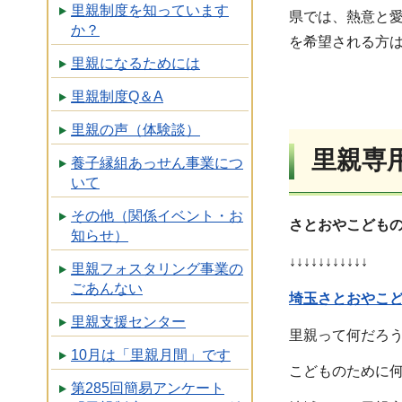
里親制度を知っています
県では、熱意と
か？
を希望される方
里親になるためには
里親制度Q＆A
里親の声（体験談）
里親専
養子縁組あっせん事業につ
いて
その他（関係イベント・お
さとおやこども
知らせ）
↓↓↓↓↓↓↓↓↓↓↓
里親フォスタリング事業の
ごあんない
埼玉さとおやこ
里親支援センター
里親って何だろ
10月は「里親月間」です
こどものために
第285回簡易アンケート