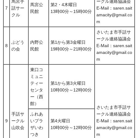
馬宮手
ークル連絡協議会
馬宮公
第2・4木曜日
7
話サー
E-Mail：saren.sait
民館
13時00分～15時00分
クル
amacity@gmail.co
m
さいたま市手話サ
ークル連絡協議会
ぶどう
内野公
第1から第3金曜日
8
E-Mail：saren.sait
の会
民館
19時00分～21時00分
amacity@gmail.co
m
東口コ
ミュニ
ティー
第1から第3火曜日
センタ
10時00分～12時00分
ー（西
館）
さいたま市手話サ
手話サ
ふれあ
ークル連絡協議会
9
ークル
いプラ
第4火曜日
E-Mail：saren.sait
山吹会
ザいわ
10時00分～12時00分
amacity@gmail.co
つき
m