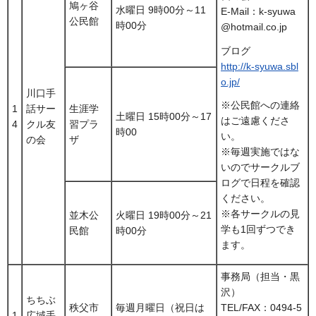
鳩ヶ谷
水曜日 9時00分～11
E-Mail：k-syuwa
公民館
時00分
@hotmail.co.jp
ブログ
http://k-syuwa.sbl
o.jp/
川口手
※公民館への連絡
1
話サー
生涯学
土曜日 15時00分～17
はご遠慮くださ
4
クル友
習プラ
時00
い。
の会
ザ
※毎週実施ではな
いのでサークルブ
ログで日程を確認
ください。
※各サークルの見
並木公
火曜日 19時00分～21
学も1回ずつでき
民館
時00分
ます。
事務局（担当・黒
沢）
ちちぶ
秩父市
毎週月曜日（祝日は
TEL/FAX：0494-5
1
広域手