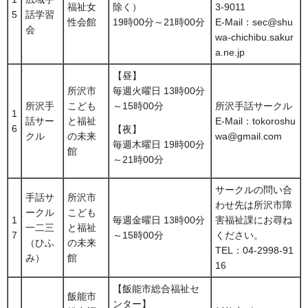
福祉女
除く）
3-9011
5
話学習
性会館
19時00分～21時00分
E-Mail：sec@shu
会
wa-chichibu.sakur
a.ne.jp
【昼】
所沢市
毎週火曜日 13時00分
所沢手
こども
～15時00分
所沢手話サークル
1
話サー
と福祉
E-Mail：tokoroshu
6
【夜】
クル
の未来
wa@gmail.com
毎週木曜日 19時00分
館
～21時00分
サークルの問い合
手話サ
所沢市
わせ先は所沢市障
ークル
こども
1
毎週金曜日 13時00分
害福祉課にお尋ね
一二三
と福祉
7
～15時00分
ください。
（ひふ
の未来
TEL：04-2998-91
み）
館
16
【飯能市総合福祉セ
飯能市
ンター】