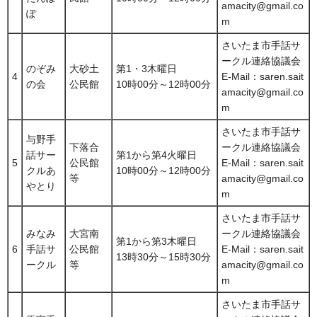
amacity@gmail.co
ぽ
m
さいたま市手話サ
ークル連絡協議会
のぞみ
大砂土
第1・3木曜日
4
E-Mail：saren.sait
の会
公民館
10時00分～12時00分
amacity@gmail.co
m
さいたま市手話サ
与野手
下落合
ークル連絡協議会
話サー
第1から第4火曜日
5
公民館
E-Mail：saren.sait
クルあ
10時00分～12時00分
等
amacity@gmail.co
やとり
m
さいたま市手話サ
みなみ
大宮南
ークル連絡協議会
第1から第3木曜日
6
手話サ
公民館
E-Mail：saren.sait
13時30分～15時30分
ークル
等
amacity@gmail.co
m
さいたま市手話サ