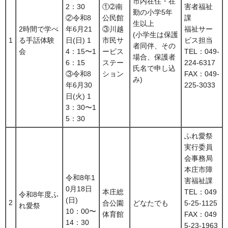
市内在住・在
2：30
①➁南
害者福祉
勤の小学5年
②令和8
公民館
課
生以上
2時間で学べ
年6月21
③川越
福祉サー
(小学生は保護
1
る手話体験
日(日) 1
市民サ
ビス担当
者同伴、その
会
4：15〜1
ービス
TEL：049-
場合、保護者
6：15
ステー
224-6317
氏名で申し込
③令和8
ション
FAX：049-
み)
年6月30
225-3033
日(火) 1
3：30〜1
5：30
ふれ愛祭
実行委員
会事務局
本庄市障
令和8年1
害福祉課
0月18日
本庄総
TEL：049
令和8年度ふ
(日)
2
合公園
どなたでも
5-25-1125
れ愛祭
10：00〜
体育館
FAX：049
14：30
5-23-1963