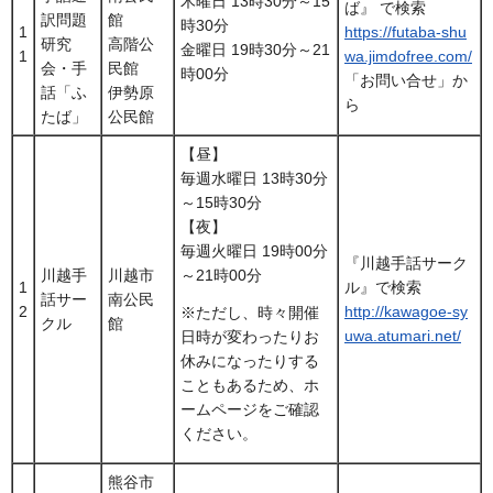
木曜日 13時30分～15
ば』 で検索
訳問題
館
時30分
1
https://futaba-shu
研究
高階公
金曜日 19時30分～21
1
wa.jimdofree.com/
会・手
民館
時00分
「お問い合せ」か
話「ふ
伊勢原
ら
たば」
公民館
【昼】
毎週水曜日 13時30分
～15時30分
【夜】
毎週火曜日 19時00分
『川越手話サーク
川越手
川越市
～21時00分
1
ル』で検索
話サー
南公民
2
http://kawagoe-sy
※ただし、時々開催
クル
館
uwa.atumari.net/
日時が変わったりお
休みになったりする
こともあるため、ホ
ームページをご確認
ください。
熊谷市