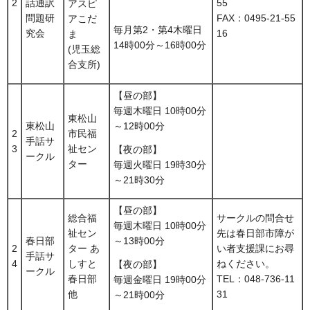
2
話通訳
55
アスピ
問題研
FAX：0495-21-55
アこだ
毎月第2・第4木曜日
究会
16
ま
14時00分～16時00分
(児玉総
合支所)
【昼の部】
毎週木曜日 10時00分
東松山
東松山
～12時00分
2
市民福
手話サ
3
祉セン
【夜の部】
ークル
ター
毎週火曜日 19時30分
～21時30分
【昼の部】
総合福
サークルの問合せ
毎週木曜日 10時00分
祉セン
先は春日部市障が
春日部
～13時00分
2
ター あ
い者支援課にお尋
手話サ
4
しすと
ねください。
【夜の部】
ークル
春日部
TEL：048-736-11
毎週金曜日 19時00分
他
31
～21時00分