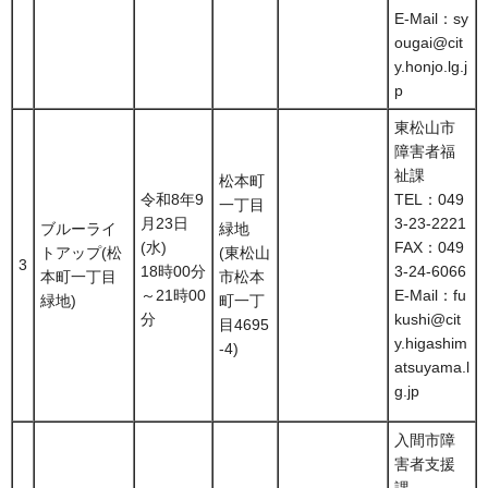
E-Mail：sy
ougai@cit
y.honjo.lg.j
p
東松山市
障害者福
祉課
松本町
令和8年9
TEL：049
一丁目
月23日
3-23-2221
ブルーライ
緑地
(水)
FAX：049
トアップ(松
(東松山
3
18時00分
3-24-6066
本町一丁目
市松本
～21時00
E-Mail：fu
緑地)
町一丁
分
kushi@cit
目4695
y.higashim
-4)
atsuyama.l
g.jp
入間市障
害者支援
課