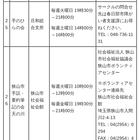
サークルの問合せ
毎週火曜日 19時30分
先は春日部市障が
～21時00分
2
手のひ
庄和総
い者支援課にお尋
5
らの会
合支所
ねください。
毎週土曜日 14時00分
TEL：048-736-11
～16時00分
31
社会福祉法人 狭山
市社会福祉協議会
狭山市ボランティ
アセンター
※ボランティアセ
狭山市
毎週火曜日 10時00分
ンター連絡先
手話・
狭山市
～12時00分
2
狭山市社会福祉会
要約筆
社会福
6
毎週金曜日 19時30分
館
記の会
祉会館
～21時00分
埼玉県狭山市入間
天の川
川2-4-13
TEL：04(2954）0
294
FAX：04(2954）4