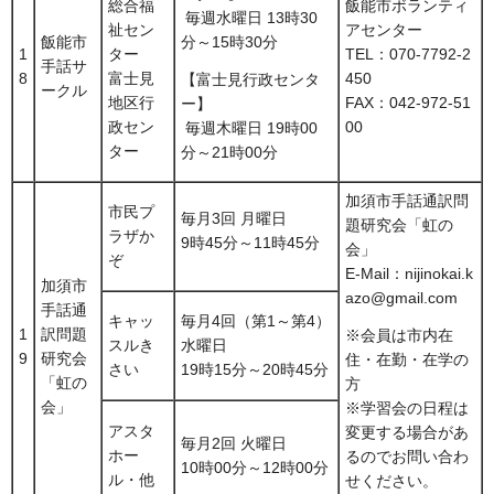
総合福
飯能市ボランティ
毎週水曜日 13時30
祉セン
アセンター
飯能市
分～15時30分
1
ター
TEL：070-7792-2
手話サ
8
富士見
450
【富士見行政センタ
ークル
地区行
FAX：042-972-51
ー】
政セン
00
毎週木曜日 19時00
ター
分～21時00分
加須市手話通訳問
市民プ
毎月3回 月曜日
題研究会「虹の
ラザか
9時45分～11時45分
会」
ぞ
E-Mail：nijinokai.k
加須市
azo@gmail.com
手話通
キャッ
毎月4回（第1～第4）
1
訳問題
※会員は市内在
スルき
水曜日
9
研究会
住・在勤・在学の
さい
19時15分～20時45分
「虹の
方
会」
※学習会の日程は
アスタ
変更する場合があ
毎月2回 火曜日
ホー
るのでお問い合わ
10時00分～12時00分
ル・他
せください。