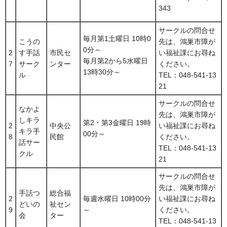
343
サークルの問合せ
毎月第1土曜日 10時0
こうの
先は、鴻巣市障が
0分～
2
す手話
市民セ
い福祉課にお尋ね
毎月第2から5水曜日
7
サーク
ンター
ください。
13時30分～
ル
TEL：048-541-13
21
サークルの問合せ
なかよ
先は、鴻巣市障が
しキラ
第2・第3金曜日 19時
2
中央公
い福祉課にお尋ね
キラ手
00分～
8
民館
ください。
話サー
TEL：048-541-13
クル
21
サークルの問合せ
先は、鴻巣市障が
手話つ
総合福
2
毎週水曜日 10時00分
い福祉課にお尋ね
どいの
祉セン
9
～
ください。
会
ター
TEL：048-541-13