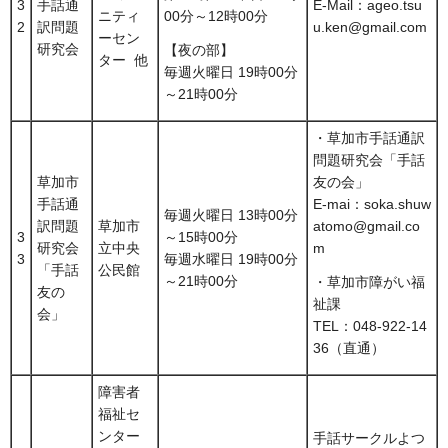
3
手話通
E-Mail：ageo.tsu
ニティ
00分～12時00分
2
訳問題
u.ken@gmail.com
ーセン
研究会
【夜の部】
ター 他
毎週火曜日 19時00分
～21時00分
・草加市手話通訳
問題研究会「手話
草加市
友の会」
手話通
E-mai：soka.shuw
毎週火曜日 13時00分
訳問題
草加市
atomo@gmail.co
3
～15時00分
研究会
立中央
m
3
毎週水曜日 19時00分
「手話
公民館
～21時00分
・草加市障がい福
友の
祉課
会」
TEL：048-922-14
36（直通）
障害者
福祉セ
ンター
手話サークルよつ