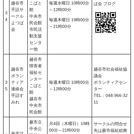
越谷市
こばと
毎週水曜日 10時00分
ば会 ブログ
手話サ
館
～12時00分
3
ークル
中央市
4
毎週木曜日 19時00分
よつば
民会館
～21時00分
会
市民活
動支援
センタ
ー他
越谷市
障害者
越谷市
越谷市社会福祉協
福祉セ
ボラン
議会
ンター
3
ティア
毎週木曜日 10時00分
ボランティアセン
こばと
5
連絡会
～12時00分
ター
館
手話す
TEL：048-966-32
越谷市
みれ
11
中央市
民会館
蕨市立
月4回（木曜日）19時
サークルの問合せ
中央公
00分～21時00分
先は蕨市福祉総務
蕨手話