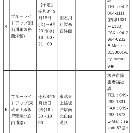
【予定】
TEL：04-2
令和8年9
964-1111
ブルーライ
月18日
旧石川
(内線1331
トアップ(旧
(金)～9月
組製糸
4
～1333)
石川組製糸
23日(水)
西洋館
FAX：04-2
西洋館)
18：00～
964-0232
21：00
E-Mail：ir
313000@c
ity.iruma.l
g.jp
坂戸市障
害者福祉
課
TEL：049-
ブルーライ
令和8年9
東武東
283-1331
トアップ(東
月18日
上線坂
FAX：049-
5
武東上線坂
(金)16：
戸駅南
283-1673
戸駅南北自
30～18：
北自由
E-Mail：sa
由通路)
00
通路
kado57@c