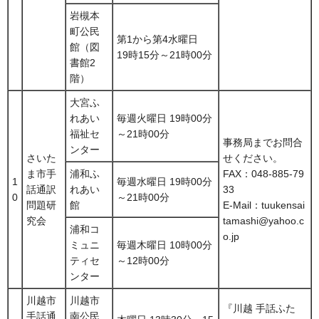
岩槻本
町公民
第1から第4水曜日
館（図
19時15分～21時00分
書館2
階）
大宮ふ
れあい
毎週火曜日 19時00分
福祉セ
～21時00分
事務局までお問合
ンター
さいた
せください。
ま市手
浦和ふ
FAX：048-885-79
1
毎週水曜日 19時00分
話通訳
れあい
33
0
～21時00分
問題研
館
E-Mail：tuukensai
究会
tamashi@yahoo.c
浦和コ
o.jp
ミュニ
毎週木曜日 10時00分
ティセ
～12時00分
ンター
川越市
川越市
『川越 手話ふた
手話通
南公民