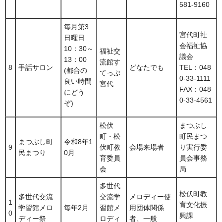
581-9160
毎月第3
宮代町社
日曜日
会福祉協
10：30～
福祉交
議会
13：00
流館す
8
手話サロン
どなたでも
TEL：048
(都合の
てっぷ
0-33-1111
良い時間
宮代
FAX：048
にどう
0-33-4561
ぞ)
松伏
まつぶし
町・松
町民まつ
まつぶし町
令和8年1
9
伏町教
会場来場者
り実行委
民まつり
0月
育委員
員会事務
会
局
多世代
松伏町教
多世代交流
交流学
メロディー使
1
育文化振
学習館メロ
毎年2月
習館メ
用団体関係
0
興課
ディー祭
ロディ
者、一般