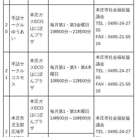
本庄市社会福祉協
本庄ガ
議会
手話サ
スECO
TEL：0495-24-27
2
ークル
毎月第1・第3金曜日
はにぽ
55
0
ゆうあ
19時00分～21時00分
んプラ
FAX：0495-21-55
い
ザ
16
本庄市社会福祉協
本庄ガ
手話サ
議会
スECO
毎月第1・第3・第4木
2
ークル
TEL：0495-24-27
はにぽ
曜日
1
コスモ
55
んプラ
10時00分～12時00分
ス
FAX：0495-21-55
ザ
16
本庄ガ
スECO
毎月第1・第3木曜日
はにぽ
本庄市
14時00分～16時00分
本庄市社会福祉協
んプラ
児玉郡
議会
ザ
2
広域手
TEL：0495-24-27