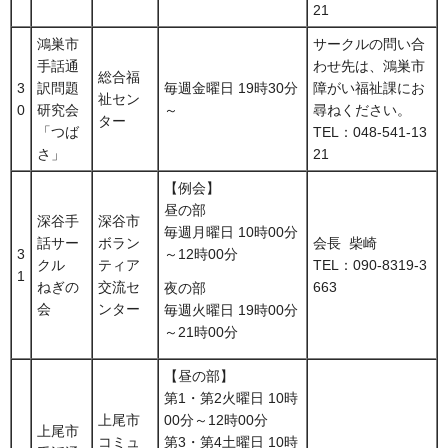
21
鴻巣市
サークルの問い合
手話通
わせ先は、鴻巣市
総合福
3
訳問題
毎週金曜日 19時30分
障がい福祉課にお
祉セン
0
研究会
～
尋ねください。
ター
「つば
TEL：048-541-13
さ」
21
【例会】
昼の部
深谷手
深谷市
毎週月曜日 10時00分
話サー
ボラン
会長 柴崎
3
～12時00分
クル
ティア
TEL：090-8319-3
1
ねぎの
交流セ
663
夜の部
会
ンター
毎週火曜日 19時00分
～21時00分
【昼の部】
第1・第2火曜日 10時
上尾市
00分～12時00分
上尾市
コミュ
第3・第4土曜日 10時