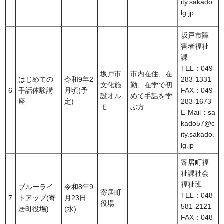
ity.sakado.
lg.jp
坂戸市障
害者福祉
課
TEL：049-
坂戸市
市内在住、在
はじめての
令和9年2
283-1331
文化施
勤、在学で初
6
手話体験講
月頃(予
FAX：049-
設オル
めて手話を学
座
定)
283-1673
モ
ぶ方
E-Mail：sa
kado57@c
ity.sakado.
lg.jp
寄居町福
祉課社会
福祉班
ブルーライ
令和8年9
寄居町
TEL：048-
7
トアップ(寄
月23日
役場
581-2121
居町役場)
(水)
FAX：048-