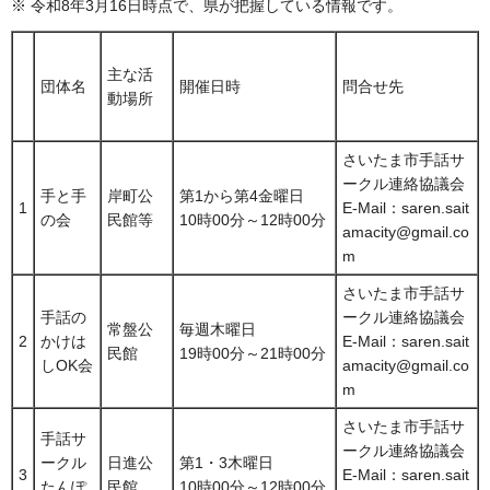
※ 令和8年3月16日時点で、県が把握している情報です。
主な活
団体名
開催日時
問合せ先
動場所
さいたま市手話サ
ークル連絡協議会
手と手
岸町公
第1から第4金曜日
1
E-Mail：saren.sait
の会
民館等
10時00分～12時00分
amacity@gmail.co
m
さいたま市手話サ
手話の
ークル連絡協議会
常盤公
毎週木曜日
2
かけは
E-Mail：saren.sait
民館
19時00分～21時00分
しOK会
amacity@gmail.co
m
さいたま市手話サ
手話サ
ークル連絡協議会
ークル
日進公
第1・3木曜日
3
E-Mail：saren.sait
たんぽ
民館
10時00分～12時00分