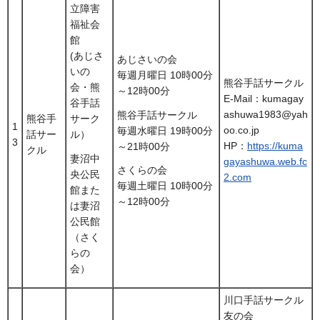
立障害
福祉会
館
(あじさ
あじさいの会
いの
毎週月曜日 10時00分
熊谷手話サークル
会・熊
～12時00分
E-Mail：kumagay
谷手話
ashuwa1983@yah
熊谷手話サークル
熊谷手
サーク
1
oo.co.jp
毎週水曜日 19時00分
話サー
ル）
3
HP：
https://kuma
～21時00分
クル
妻沼中
gayashuwa.web.fc
さくらの会
央公民
2.com
毎週土曜日 10時00分
館また
～12時00分
は妻沼
公民館
（さく
らの
会）
川口手話サークル
友の会