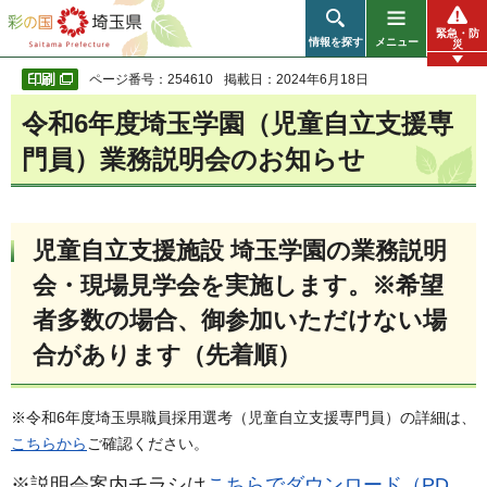
彩の国 埼玉県
緊急・防
情報を探す
メニュー
災
ページ番号：254610
掲載日：2024年6月18日
令和6年度埼玉学園（児童自立支援専
門員）業務説明会のお知らせ
児童自立支援施設 埼玉学園の業務説明
会・現場見学会を実施します。※希望
者多数の場合、御参加いただけない場
合があります（先着順）
※令和6年度埼玉県職員採用選考（児童自立支援専門員）の詳細は、
こちらから
ご確認ください。
※説明会案内チラシは
こちらでダウンロード（PD