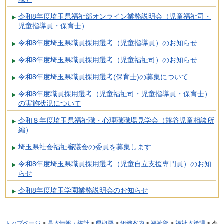
令和8年度埼玉県福祉部オンライン業務説明会（児童福祉司・
児童指導員・保育士）
令和8年度埼玉県職員採用選考（児童指導員）のお知らせ
令和8年度埼玉県職員採用選考（児童福祉司）のお知らせ
令和8年度埼玉県職員採用選考(保育士)の募集について
令和8年度職員採用選考（児童福祉司・児童指導員・保育士）
の実施状況について
令和８年度埼玉県福祉職・心理職職場見学会（熊谷児童相談所
編）
埼玉県社会福祉審議会の委員を募集します
令和8年度埼玉県職員採用選考（児童自立支援専門員）のお知
らせ
令和8年度埼玉学園業務説明会のお知らせ
トップページ
>
県政情報・統計
>
県概要
>
組織案内
>
福祉部
>
福祉政策課
> 令