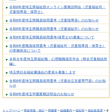
令和8年度埼玉県福祉部オンライン業務説明会（児童福祉司・
児童指導員・保育士）
令和8年度埼玉県職員採用選考（児童指導員）のお知らせ
令和8年度埼玉県職員採用選考（児童福祉司）のお知らせ
令和8年度埼玉県職員採用選考(保育士)の募集について
令和8年度職員採用選考（児童福祉司・児童指導員・保育士）
の実施状況について
令和８年度埼玉県福祉職・心理職職場見学会（熊谷児童相談所
編）
埼玉県社会福祉審議会の委員を募集します
令和8年度埼玉県職員採用選考（児童自立支援専門員）のお知
らせ
令和8年度埼玉学園業務説明会のお知らせ
トップページ
>
県政情報・統計
>
県概要
>
組織案内
>
福祉部
>
福祉政策課
> 令