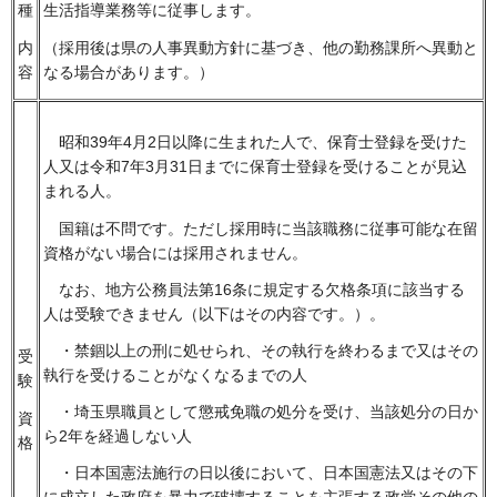
種
生活指導業務等に従事します。
内
（採用後は県の人事異動方針に基づき、他の勤務課所へ異動と
容
なる場合があります。）
昭和39年4月2日以降に生まれた人で、保育士登録を受けた
人又は令和7年3月31日までに保育士登録を受けることが見込
まれる人。
国籍は不問です。ただし採用時に当該職務に従事可能な在留
資格がない場合には採用されません。
なお、地方公務員法第16条に規定する欠格条項に該当する
人は受験できません（以下はその内容です。）。
・禁錮以上の刑に処せられ、その執行を終わるまで又はその
受
執行を受けることがなくなるまでの人
験
・埼玉県職員として懲戒免職の処分を受け、当該処分の日か
資
ら2年を経過しない人
格
・日本国憲法施行の日以後において、日本国憲法又はその下