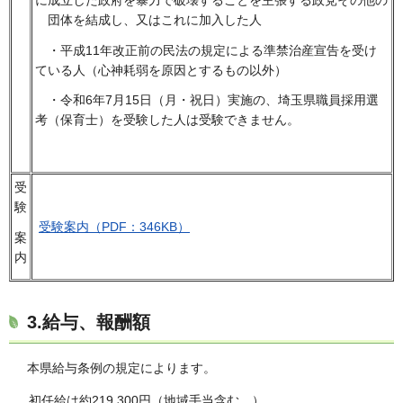
に成立した政府を暴力で破壊することを主張する政党その他の
団体を結成し、又はこれに加入した人
・平成11年改正前の民法の規定による準禁治産宣告を受け
ている人（心神耗弱を原因とするもの以外）
・令和6年7月15日（月・祝日）実施の、埼玉県職員採用選
考（保育士）を受験した人は受験できません。
受
験
受験案内（PDF：346KB）
案
内
3.給与、報酬額
本県給与条例の規定によります。
初任給は約219,300円（地域手当含む。）