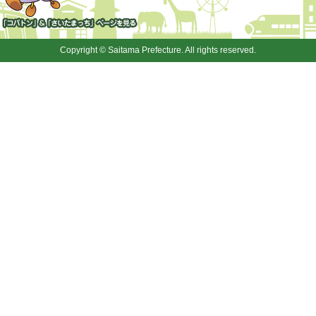
「コバトン」&「さいたまっ
ち」
Copyright © Saitama Prefecture. All rights reserved.