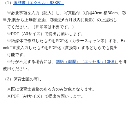
（1）
履歴書（エクセル：93KB）
※必要事項を入力（記入）し、写真貼付（①縦40cm,横30cm、②
単身,胸から上無帽,正面、③最近6カ月以内に撮影）の上提出し
てください。（押印等は不要です。）
※PDF（A3サイズ）で提出お願いします。
※紙媒体で作成したものをPDF化（カラースキャン等）する、Ex
celに直接入力したものをPDF化（変換等）するどちらでも提出
可能です。
※行が不足する場合には、
別紙（職歴）（エクセル：10KB）
を御
使用ください。
（2）保育士証の写し
※既に保育士資格のある方のみ対象となります。
※PDF（A4サイズ）で提出お願いします。