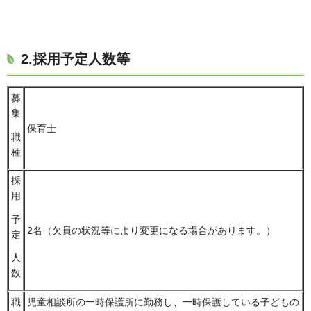
2.採用予定人数等
募
集
保育士
職
種
採
用
予
2名（欠員の状況等により変更になる場合があります。）
定
人
数
職
児童相談所の一時保護所に勤務し、一時保護している子どもの