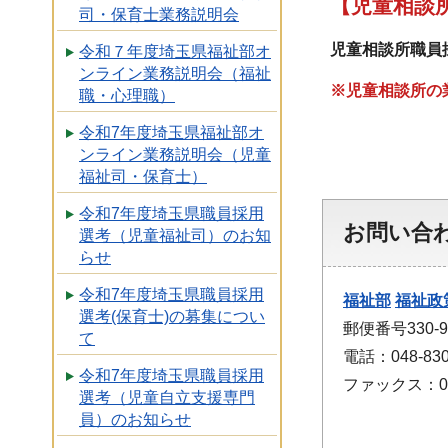
【児童相談
司・保育士業務説明会
児童相談所職員
令和７年度埼玉県福祉部オ
ンライン業務説明会（福祉
※児童相談所の
職・心理職）
令和7年度埼玉県福祉部オ
ンライン業務説明会（児童
福祉司・保育士）
令和7年度埼玉県職員採用
お問い合
選考（児童福祉司）のお知
らせ
令和7年度埼玉県職員採用
福祉部
福祉政
選考(保育士)の募集につい
郵便番号330
て
電話：048-830
令和7年度埼玉県職員採用
ファックス：048
選考（児童自立支援専門
員）のお知らせ