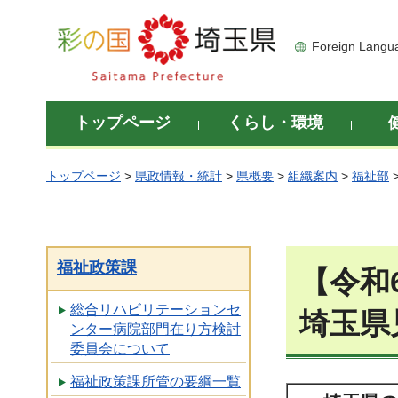
彩の国 埼玉県
Foreign Langu
トップページ
くらし・環境
トップページ
>
県政情報・統計
>
県概要
>
組織案内
>
福祉部
福祉政策課
【令和
総合リハビリテーションセ
埼玉県
ンター病院部門在り方検討
委員会について
福祉政策課所管の要綱一覧