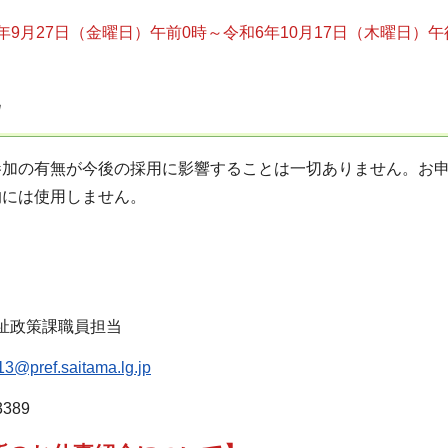
年9月27日（金曜日）午前0時～令和6年10月17日（木曜日）午
参加の有無が今後の採用に影響することは一切ありません。お
的には使用しません。
】
祉政策課職員担当
3@pref.saitama.lg.jp
389