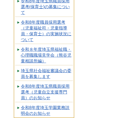
令和8年度埼玉県職員採用
選考(保育士)の募集につい
て
令和8年度職員採用選考
（児童福祉司・児童指導
員・保育士）の実施状況に
ついて
令和８年度埼玉県福祉職・
心理職職場見学会（熊谷児
童相談所編）
埼玉県社会福祉審議会の委
員を募集します
令和8年度埼玉県職員採用
選考（児童自立支援専門
員）のお知らせ
令和8年度埼玉学園業務説
明会のお知らせ