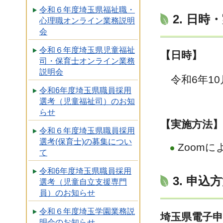
令和６年度埼玉県福祉職・
2. 日時
心理職オンライン業務説明
会
令和６年度埼玉県児童福祉
【日時】
司・保育士オンライン業務
説明会
令和6年10月
令和6年度埼玉県職員採用
選考（児童福祉司）のお知
らせ
【実施方法】
令和６年度埼玉県職員採用
選考(保育士)の募集につい
Zoom
て
令和6年度埼玉県職員採用
3. 申込
選考（児童自立支援専門
員）のお知らせ
令和６年度埼玉学園業務説
埼玉県電子
明会のお知らせ