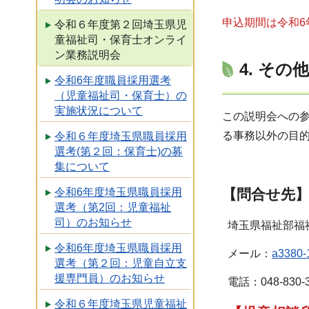
申込期間は令和6
令和６年度第２回埼玉県児
童福祉司・保育士オンライ
ン業務説明会
4. その他
令和6年度職員採用選考
（児童福祉司・保育士）の
実施状況について
この説明会への
る事務以外の目
令和６年度埼玉県職員採用
選考(第２回：保育士)の募
集について
令和6年度埼玉県職員採用
【問合せ先
選考（第2回：児童福祉
司）のお知らせ
埼玉県福祉部福
令和6年度埼玉県職員採用
メール：
a3380-1
選考（第２回：児童自立支
援専門員）のお知らせ
電話：048-830-3
令和６年度埼玉県児童福祉