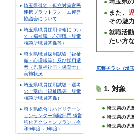
埼玉県
埼玉県孤独・孤立対策官民
また、
連携プラットフォーム運営
協議会について
その魅
埼玉県職員採用情報につい
就職活
て（福祉職・心理職・児童
たい方
相談所職員関係等）
埼玉県職員採用試験（福祉
職・心理職等）及び採用選
考（児童福祉司・保育士）
広報チラシ（埼玉
実施状況
埼玉県職員採用試験・選考
1. 対象
のご案内（福祉職等、児童
相談所職員関係）
埼玉県の児
埼玉県総合リハビリテーシ
ョンセンター病院部門 経営
埼玉県の児
強化アクションプラン（令
埼玉県の児
和6年度～9年度）