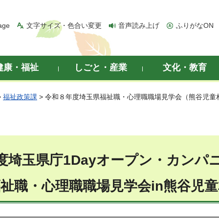
age
文字サイズ・色合い変更
音声読み上げ
ふりがなON
健康・福祉
しごと・産業
文化・教育
>
福祉政策課
> 令和８年度埼玉県福祉職・心理職職場見学会（熊谷児童
度埼玉県庁1Dayオープン・カンパ
祉職・心理職職場見学会in熊谷児