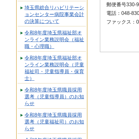
郵便番号330
埼玉県総合リハビリテーシ
電話：048-830
ョンセンター病院事業会計
の決算について
ファックス：048
令和8年度埼玉県福祉部オ
ンライン業務説明会（福祉
職・心理職）
令和8年度埼玉県福祉部オ
ンライン業務説明会（児童
福祉司・児童指導員・保育
士）
令和8年度埼玉県職員採用
選考（児童指導員）のお知
らせ
令和8年度埼玉県職員採用
選考（児童福祉司）のお知
らせ