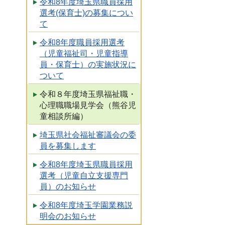
令和8年度埼玉県職員採用
選考(保育士)の募集につい
て
令和8年度職員採用選考
（児童福祉司・児童指導
員・保育士）の実施状況に
ついて
令和８年度埼玉県福祉職・
心理職職場見学会（熊谷児
童相談所編）
埼玉県社会福祉審議会の委
員を募集します
令和8年度埼玉県職員採用
選考（児童自立支援専門
員）のお知らせ
令和8年度埼玉学園業務説
明会のお知らせ