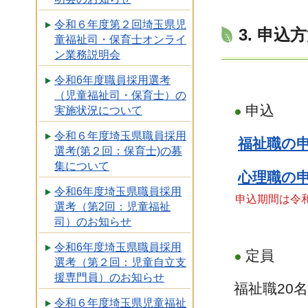
令和６年度第２回埼玉県児
3. 申込
童福祉司・保育士オンライ
ン業務説明会
令和6年度職員採用選考
（児童福祉司・保育士）の
申込
実施状況について
令和６年度埼玉県職員採用
福祉職の
選考(第２回：保育士)の募
集について
心理職の
令和6年度埼玉県職員採用
申込期間は令和8
選考（第2回：児童福祉
司）のお知らせ
令和6年度埼玉県職員採用
定員
選考（第２回：児童自立支
援専門員）のお知らせ
福祉職20名
令和６年度埼玉県児童福祉