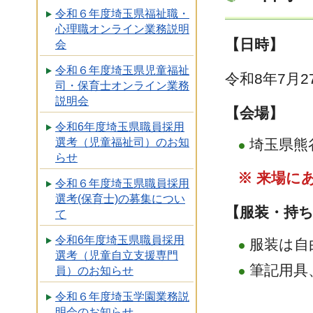
令和６年度埼玉県福祉職・
心理職オンライン業務説明
【日時】
会
令和６年度埼玉県児童福祉
令和8年7月2
司・保育士オンライン業務
説明会
【会場】
令和6年度埼玉県職員採用
選考（児童福祉司）のお知
埼玉県熊
らせ
※ 来場に
令和６年度埼玉県職員採用
選考(保育士)の募集につい
【服装・持
て
令和6年度埼玉県職員採用
服装は自
選考（児童自立支援専門
筆記用具
員）のお知らせ
令和６年度埼玉学園業務説
明会のお知らせ