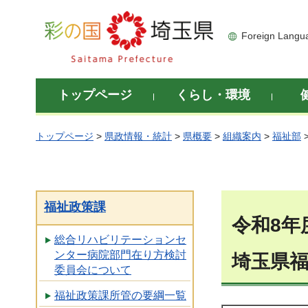
彩の国 埼玉県
Foreign Langu
トップページ
くらし・環境
トップページ
>
県政情報・統計
>
県概要
>
組織案内
>
福祉部
福祉政策課
令和8年
総合リハビリテーションセ
ンター病院部門在り方検討
埼玉県福
委員会について
福祉政策課所管の要綱一覧