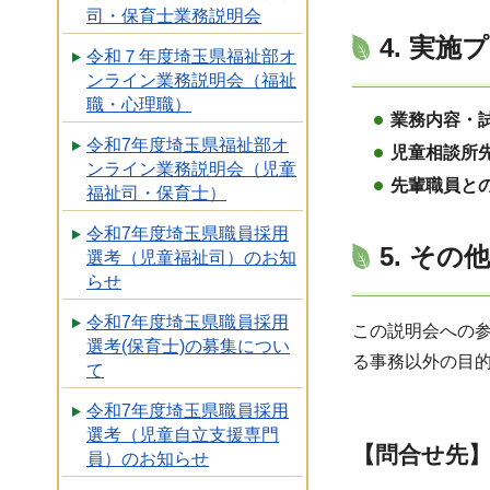
司・保育士業務説明会
4. 実
令和７年度埼玉県福祉部オ
ンライン業務説明会（福祉
職・心理職）
業務内容・
令和7年度埼玉県福祉部オ
児童相談所
ンライン業務説明会（児童
先輩職員と
福祉司・保育士）
令和7年度埼玉県職員採用
5. その他
選考（児童福祉司）のお知
らせ
令和7年度埼玉県職員採用
この説明会への
選考(保育士)の募集につい
る事務以外の目
て
令和7年度埼玉県職員採用
選考（児童自立支援専門
【問合せ先
員）のお知らせ