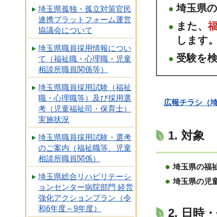
埼玉県
埼玉県孤独・孤立対策官民
連携プラットフォーム運営
また、
協議会について
します
埼玉県職員採用情報につい
受験を
て（福祉職・心理職・児童
相談所職員関係等）
埼玉県職員採用試験（福祉
職・心理職等）及び採用選
広報チラシ（埼
考（児童福祉司・保育士）
実施状況
1. 対象
埼玉県職員採用試験・選考
のご案内（福祉職等、児童
相談所職員関係）
埼玉県の福
埼玉県総合リハビリテーシ
埼玉県の児
ョンセンター病院部門 経営
強化アクションプラン（令
和6年度～9年度）
2. 日時