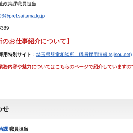
祉政策課職員担当
3@pref.saitama.lg.jp
389
所のお仕事紹介について】
採用特別サイト
：
埼玉県児童相談所 職員採用情報 (sjisou.net)
業務内容や魅力についてはこちらのページで紹介していますの
わせ
策課
職員担当