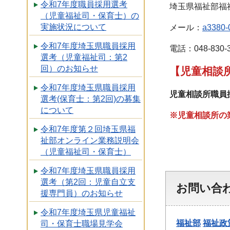
令和7年度職員採用選考
埼玉県福祉部福
（児童福祉司・保育士）の
実施状況について
メール：
a3380-0
令和7年度埼玉県職員採用
電話：048-830-3
選考（児童福祉司：第2
回）のお知らせ
【児童相談
令和7年度埼玉県職員採用
児童相談所職員
選考(保育士：第2回)の募集
について
※児童相談所の
令和7年度第２回埼玉県福
祉部オンライン業務説明会
（児童福祉司・保育士）
令和7年度埼玉県職員採用
選考（第2回：児童自立支
お問い合
援専門員）のお知らせ
令和7年度埼玉県児童福祉
福祉部
福祉政
司・保育士職場見学会