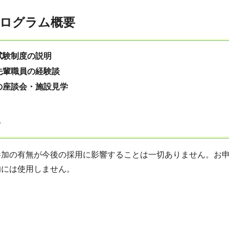
施プログラム概要
試験制度の説明
先輩職員の経験談
の座談会・施設見学
参加の有無が今後の採用に影響することは一切ありません。お
的には使用しません。
】