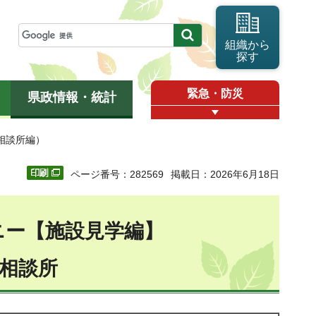
組織から
探す
緊急・防災
県政情報・統計
相談所編）
ページ番号：282569
掲載日：2026年6月18日
ニー【施設見学編】
童相談所