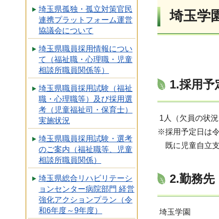
埼玉県孤独・孤立対策官民
埼玉学
連携プラットフォーム運営
協議会について
埼玉県職員採用情報につい
て（福祉職・心理職・児童
相談所職員関係等）
1.採用
埼玉県職員採用試験（福祉
職・心理職等）及び採用選
考（児童福祉司・保育士）
1人（欠員の状
実施状況
※採用予定日は令
埼玉県職員採用試験・選考
既に児童自立支
のご案内（福祉職等、児童
相談所職員関係）
2.勤務先
埼玉県総合リハビリテーシ
ョンセンター病院部門 経営
強化アクションプラン（令
和6年度～9年度）
埼玉学園