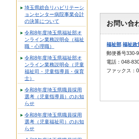
埼玉県総合リハビリテーシ
ョンセンター病院事業会計
の決算について
お問い合
令和8年度埼玉県福祉部オ
ンライン業務説明会（福祉
福祉部
福祉政
職・心理職）
郵便番号330
令和8年度埼玉県福祉部オ
電話：048-830
ンライン業務説明会（児童
ファックス：048
福祉司・児童指導員・保育
士）
令和8年度埼玉県職員採用
選考（児童指導員）のお知
らせ
令和8年度埼玉県職員採用
選考（児童福祉司）のお知
らせ