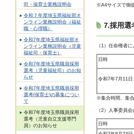
司・保育士業務説明会
※A4サイズで御
令和７年度埼玉県福祉部オ
ンライン業務説明会（福祉
7.採用選
職・心理職）
令和7年度埼玉県福祉部オ
（1）任命権者に
ンライン業務説明会（児童
福祉司・保育士）
日時
令和7年度埼玉県職員採用
選考（児童福祉司）のお知
らせ
令和7年7月11
令和7年度埼玉県職員採用
選考(保育士)の募集につい
※集合時間、集
て
（2）人事委員
令和7年度埼玉県職員採用
選考（児童自立支援専門
日時
員）のお知らせ
令和7年8月23日