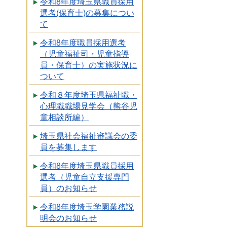
令和8年度埼玉県職員採用
選考(保育士)の募集につい
て
令和8年度職員採用選考
（児童福祉司・児童指導
員・保育士）の実施状況に
ついて
令和８年度埼玉県福祉職・
心理職職場見学会（熊谷児
童相談所編）
埼玉県社会福祉審議会の委
員を募集します
令和8年度埼玉県職員採用
選考（児童自立支援専門
員）のお知らせ
令和8年度埼玉学園業務説
明会のお知らせ