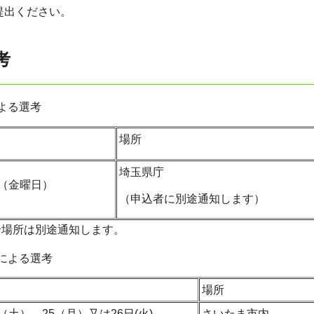
提出ください。
考
よる選考
場所
埼玉県庁
日（金曜日）
（申込者に別途通知します）
合場所は別途通知します。
会による選考
場所
（土）、25（月）又は26日(火)
さいたま市内