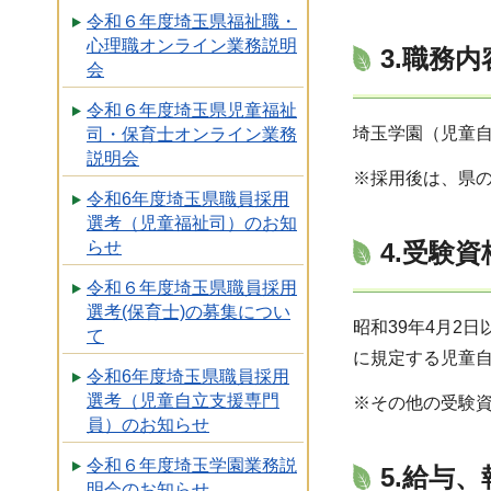
令和６年度埼玉県福祉職・
心理職オンライン業務説明
3.職務内
会
令和６年度埼玉県児童福祉
埼玉学園（児童
司・保育士オンライン業務
説明会
※採用後は、県
令和6年度埼玉県職員採用
選考（児童福祉司）のお知
4.受験資
らせ
令和６年度埼玉県職員採用
選考(保育士)の募集につい
昭和39年4月2
て
に規定する児童自
令和6年度埼玉県職員採用
選考（児童自立支援専門
※その他の受験
員）のお知らせ
令和６年度埼玉学園業務説
5.給与
明会のお知らせ