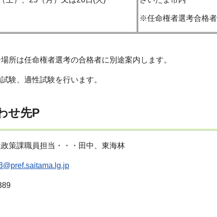
※任命権者選考合格者
合場所は任命権者選考の合格者に別途案内します。
物試験、適性試験を行います。
合わせ先P
祉政策課職員担当・・・田中、東海林
@pref.saitama.lg.jp
389