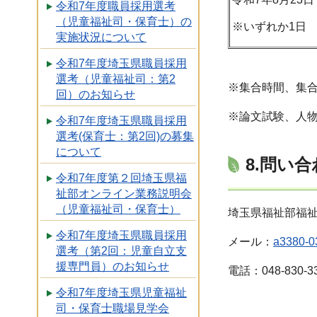
令和7年度職員採用選考
（児童福祉司・保育士）の
※いずれか1日
実施状況について
令和7年度埼玉県職員採用
選考（児童福祉司：第2
※集合時間、集
回）のお知らせ
※論文試験、人
令和7年度埼玉県職員採用
選考(保育士：第2回)の募集
について
8.問い
令和7年度第２回埼玉県福
祉部オンライン業務説明会
（児童福祉司・保育士）
埼玉県福祉部福
令和7年度埼玉県職員採用
メール：
a3380-03
選考（第2回：児童自立支
援専門員）のお知らせ
電話：048-830-3
令和7年度埼玉県児童福祉
司・保育士職場見学会