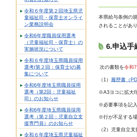
令和６年度第２回埼玉県児
本県給与条例の規
童福祉司・保育士オンライ
ン業務説明会
されることがあ
令和6年度職員採用選考
（児童福祉司・保育士）の
6.申込手
実施状況について
令和６年度埼玉県職員採用
選考(第２回：保育士)の募
次の書類を
令和7
集について
（1）
履歴書（PD
令和6年度埼玉県職員採用
選考（第2回：児童福祉
※A3ヨコに拡大
司）のお知らせ
※必要事項を記
令和6年度埼玉県職員採用
選考（第２回：児童自立支
※行が不足する
援専門員）のお知らせ
（2）児童自立
令和６年度埼玉県児童福祉