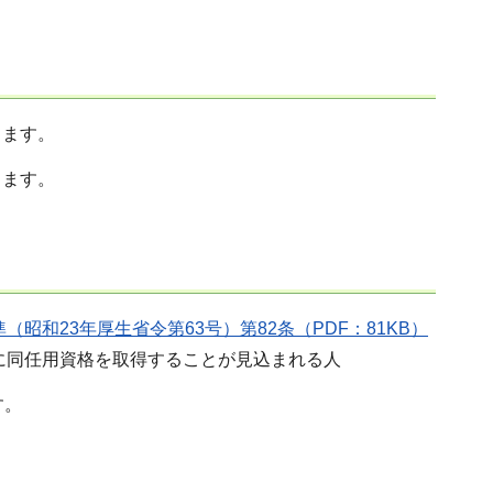
します。
ります。
昭和23年厚生省令第63号）第82条（PDF：81KB）
に同任用資格を取得することが見込まれる人
す。