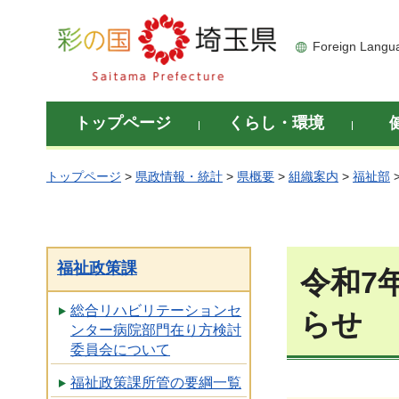
彩の国 埼玉県
Foreign Langu
トップページ
くらし・環境
トップページ
>
県政情報・統計
>
県概要
>
組織案内
>
福祉部
福祉政策課
令和7
総合リハビリテーションセ
らせ
ンター病院部門在り方検討
委員会について
福祉政策課所管の要綱一覧