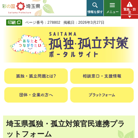
彩の国 埼玉県
緊急・防
情報を探す
メニュー
災
ページ番号：278802
掲載日：2026年3月27日
埼玉県孤独・孤立対策官民連携プラ
ットフォーム