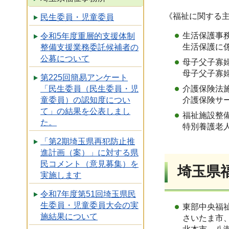
《福祉に関する
民生委員・児童委員
生活保護事
令和5年度重層的支援体制
生活保護に
整備支援業務委託候補者の
公募について
母子父子寡
母子父子寡
第225回簡易アンケート
介護保険法
「民生委員（民生委員・児
介護保険サ
童委員）の認知度につい
て」の結果を公表しまし
福祉施設整
た。
特別養護老
「第2期埼玉県再犯防止推
進計画（案）」に対する県
民コメント（意見募集）を
埼玉県
実施します
令和7年度第51回埼玉県民
生委員・児童委員大会の実
東部中央福
施結果について
さいたま市