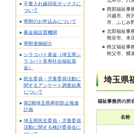
北本市、八
不要入れ歯回収ボックスに
西部福祉事
ついて
川越市、所
寄附のお申込みについて
市、ふじみ
北部福祉事
募金箱設置機関
熊谷市、本
寄附者御紹介
秩父福祉事
秩父市、横
シラコバト基金（埼玉県シ
ラコバト長寿社会福祉基
金）
埼玉県
民生委員・児童委員活動に
関するアンケート調査結果
について
福祉事務所の所
第2期埼玉県再犯防止推進
計画
名称
埼玉県民生委員・児童委員
活動に関する検討委員会に
ついて