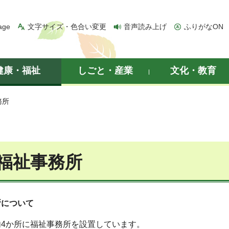
age
文字サイズ・色合い変更
音声読み上げ
ふりがなON
健康・福祉
しごと・産業
文化・教育
務所
福祉事務所
所について
4か所に福祉事務所を設置しています。