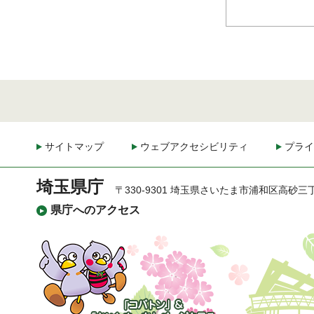
サイトマップ
ウェブアクセシビリティ
プライ
埼玉県庁
〒330-9301 埼玉県さいたま市浦和区高砂三
県庁へのアクセス
「コバトン」&「さいた