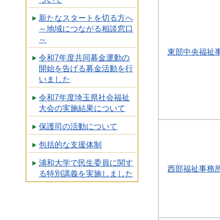
新たなスタートを切る方へ
～地域につながる相談窓口
～
東部中央福祉
令和7年度共同募金運動の
開始を告げる募金活動を行
いました
令和7年度埼玉県社会福祉
大会の実施結果について
保護司の活動について
包括的な支援体制
浦和大学で民生委員に関す
西部福祉事務
る特別講義を実施しました