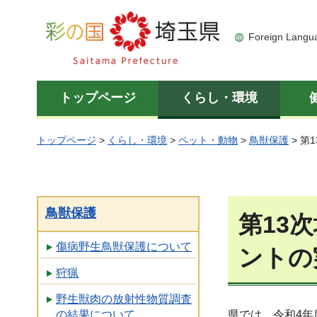
彩の国 埼玉県
Foreign Langu
トップページ
くらし・環境
トップページ
>
くらし・環境
>
ペット・動物
>
鳥獣保護
> 
鳥獣保護
第13
傷病野生鳥獣保護について
ントの
狩猟
野生獣肉の放射性物質調査
の結果について
県では、令和4年