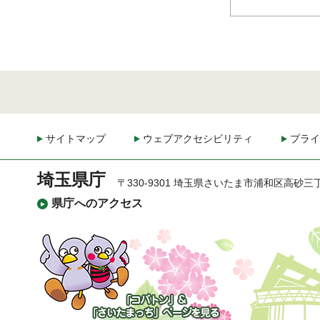
サイトマップ
ウェブアクセシビリティ
プライ
埼玉県庁
〒330-9301 埼玉県さいたま市浦和区高砂三
県庁へのアクセス
「コバトン」&「さいた