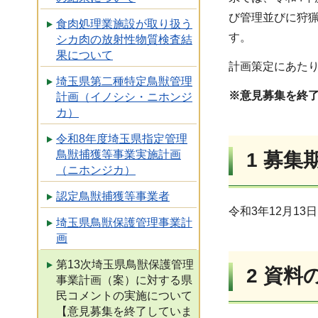
び管理並びに狩
食肉処理業施設が取り扱う
す。
シカ肉の放射性物質検査結
果について
計画策定にあた
埼玉県第二種特定鳥獣管理
※意見募集を終
計画（イノシシ・ニホンジ
カ）
令和8年度埼玉県指定管理
鳥獣捕獲等事業実施計画
1 募集
（ニホンジカ）
認定鳥獣捕獲等事業者
令和3年12月1
埼玉県鳥獣保護管理事業計
画
第13次埼玉県鳥獣保護管理
2 資料
事業計画（案）に対する県
民コメントの実施について
【意見募集を終了していま