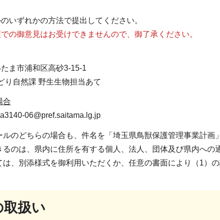
ルのいずれかの方法で提出してください。
頭での御意見はお受けできませんので、御了承ください。
さいたま市浦和区高砂3-15-1
どり自然課 野生生物担当あて
場合
40-06@pref.saitama.lg.jp
ールのどちらの場合も、件名を「埼玉県鳥獣保護管理事業計画
きるのは、県内に住所を有する個人、法人、団体及び県内への
ては、別添様式を御利用いただくか、任意の書面により（1）
の取扱い