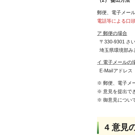
（2） 提出方法
郵便、電子メー
電話等による口
ア 郵便の場合
〒330-9301 
埼玉県環境部み
イ 電子メールの
E-Mailアドレス a31
※ 郵便、電子メ
※ 意見を提出で
※ 御意見につい
4 意見