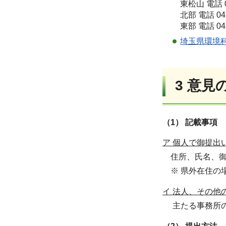
東松山 電話 04
北部 電話 048
東部 電話 048
埼玉県環境
3
意見
（1） 記載事項
ア 個人で御提出
住所、氏名、御
※ 県外在住の
イ 法人、その他
主たる事務所の