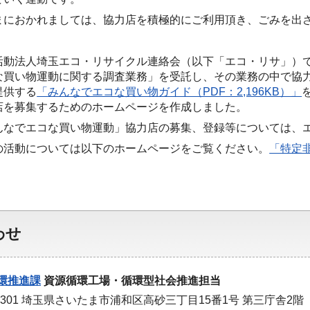
まにおかれましては、協力店を積極的にご利用頂き、ごみを出
。
活動法人埼玉エコ・リサイクル連絡会（以下「エコ・リサ」）で
な買い物運動に関する調査業務」を受託し、その業務の中で協
提供する
「みんなでエコな買い物ガイド（PDF：2,196KB）」
店を募集するためのホームページを作成しました。
んなでエコな買い物運動」協力店の募集、登録等については、
の活動については以下のホームページをご覧ください。
「特定
わせ
環推進課
資源循環工場・循環型社会推進担当
-9301 埼玉県さいたま市浦和区高砂三丁目15番1号 第三庁舎2階