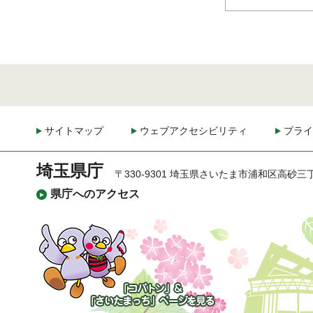
サイトマップ
ウェブアクセシビリティ
プライ
埼玉県庁
〒330-9301 埼玉県さいたま市浦和区高砂三
県庁へのアクセス
「コバトン」&「さいた
まっち」