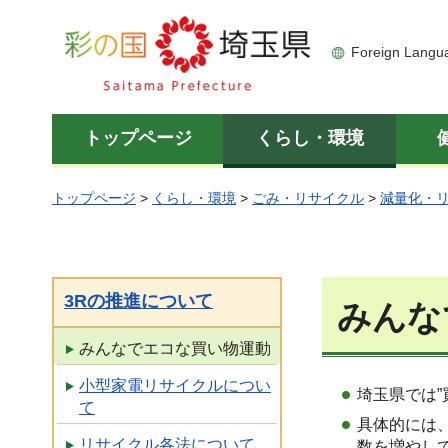
彩の国 埼玉県
Foreign Langu
トップページ
くらし・環境
トップページ
>
くらし・環境
>
ごみ・リサイクル
>
減量化・
3Rの推進について
みんな
みんなでエコな買い物運動
小型家電リサイクルについ
埼玉県では
て
具体的には
リサイクル各法について
数を増やし