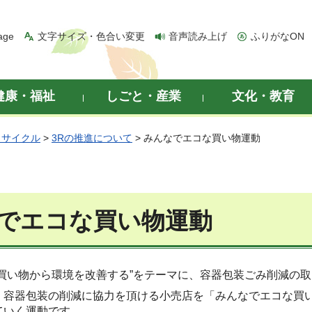
age
文字サイズ・色合い変更
音声読み上げ
ふりがなON
健康・福祉
しごと・産業
文化・教育
リサイクル
>
3Rの推進について
> みんなでエコな買い物運動
でエコな買い物運動
”買い物から環境を改善する”をテーマに、容器包装ごみ削減の
、容器包装の削減に協力を頂ける小売店を「みんなでエコな買
ていく運動です。