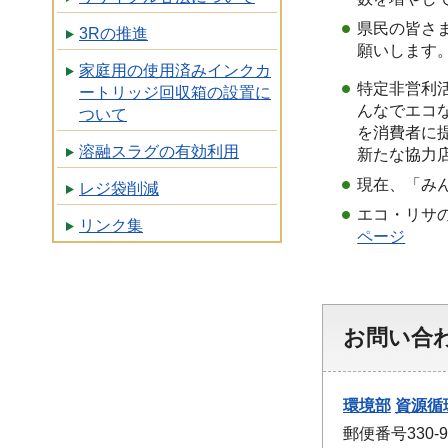
県民の皆さ
3Rの推進
願いします
家庭用の使用済みインクカ
特定非営利
ートリッジ回収箱の設置に
んなでエコ
ついて
を消費者に
溶融スラグの有効利用
新たな協力
現在、「み
レジ袋削減
エコ・リサ
リンク集
ページ
お問い合
環境部
資源循
郵便番号330