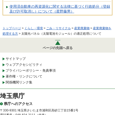
使用済自動車の再資源化に関する法律に基づく行政処分（登録
及び許可取消し）について（星野藤男）
トップページ
>
くらし・環境
>
ごみ・リサイクル
>
産業廃棄物
>
産業廃棄物を
処理する方
> 太陽光パネル（太陽電池モジュール）の適正処理について
ページの先頭へ戻る
サイトマップ
ウェブアクセシビリティ
プライバシーポリシー・免責事項
著作権・リンクについて
関係機関リンク集
埼玉県庁
県庁へのアクセス
〒330-9301 埼玉県さいたま市浦和区高砂三丁目15番1号
電話番号：048-824-2111（代表）