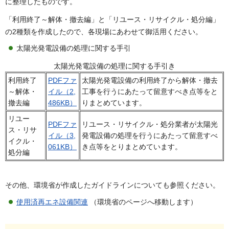
に整理したものです。
「利用終了～解体・撤去編」と「リユース・リサイクル・処分編」
の2種類を作成したので、各現場にあわせて御活用ください。
太陽光発電設備の処理に関する手引
太陽光発電設備の処理に関する手引き
利用終了
PDFファ
太陽光発電設備の利用終了から解体・撤去
～解体・
イル（2,
工事を行うにあたって留意すべき点等をと
撤去編
486KB）
りまとめています。
リユー
PDFファ
リユース・リサイクル・処分業者が太陽光
ス・リサ
イル（3,
発電設備の処理を行うにあたって留意すべ
イクル・
061KB）
き点等をとりまとめています。
処分編
その他、環境省が作成したガイドラインについても参照ください。
使用済再エネ設備関連
（環境省のページへ移動します）