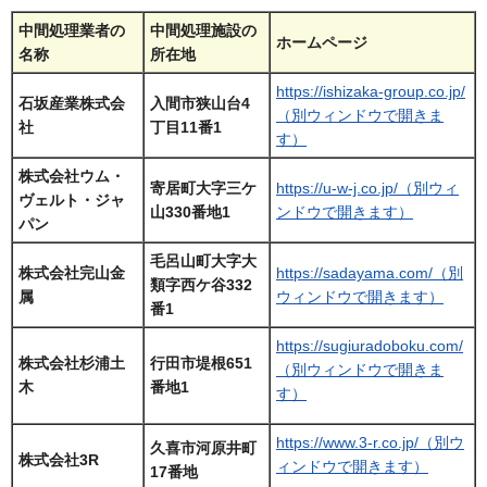
中間処理業者の
中間処理施設の
ホームページ
名称
所在地
https://ishizaka-group.co.jp/
石坂産業株式会
入間市狭山台4
（別ウィンドウで開きま
社
丁目11番1
す）
株式会社ウム・
寄居町大字三ケ
https://u-w-j.co.jp/（別ウィ
ヴェルト・ジャ
山330番地1
ンドウで開きます）
パン
毛呂山町大字大
株式会社完山金
https://sadayama.com/（別
類字西ケ谷332
属
ウィンドウで開きます）
番1
https://sugiuradoboku.com/
株式会社杉浦土
行田市堤根651
（別ウィンドウで開きま
木
番地1
す）
https://www.3-r.co.jp/（別ウ
久喜市河原井町
株式会社3R
ィンドウで開きます）
17番地