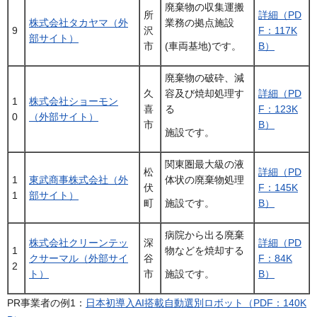
廃棄物の収集運搬
所
詳細（PD
株式会社タカヤマ（外
業務の拠点施設
9
沢
F：117K
部サイト）
市
B）
(車両基地)です。
廃棄物の破砕、減
久
容及び焼却処理す
詳細（PD
1
株式会社ショーモン
喜
る
F：123K
0
（外部サイト）
市
B）
施設です。
関東圏最大級の液
松
詳細（PD
1
東武商事株式会社（外
体状の廃棄物処理
伏
F：145K
1
部サイト）
町
B）
施設です。
病院から出る廃棄
株式会社クリーンテッ
深
詳細（PD
1
物などを焼却する
クサーマル（外部サイ
谷
F：84K
2
ト）
市
B）
施設です。
PR事業者の例1：
日本初導入AI搭載自動選別ロボット（PDF：140K