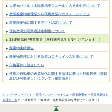
太陽光パネル（太陽電池モジュール）の適正処理について
産業廃棄物処理業から環境産業へのステージアップ
産業廃棄物に関する許可・認定について
優良産廃処理業者認定制度について
3S運動県民PR事業者（無料施設見学を受付けています！）
廃棄物実績報告
廃棄物処理における新型コロナウイルス対策について
欠格要件に該当したら
使用済自動車の再資源化に関する法律に基づく行政処分（登録
及び許可取消し）について（星野藤男）
トップページ
>
くらし・環境
>
ごみ・リサイクル
>
産業廃棄物
>
産業廃棄物を
処理する方
> 3S運動県民PR事業者（無料施設見学を受付けています！）