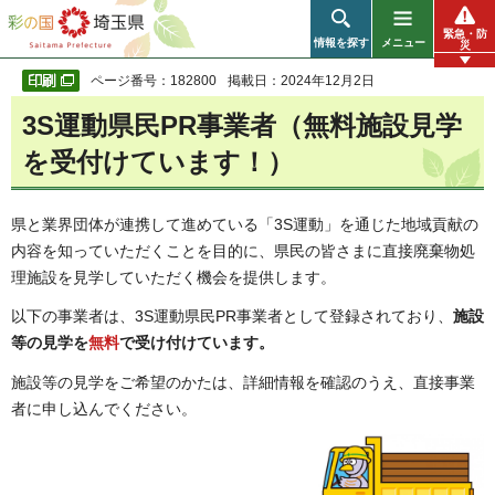
彩の国 埼玉県
緊急・防
情報を探す
メニュー
災
ページ番号：182800
掲載日：2024年12月2日
3S運動県民PR事業者（無料施設見学
を受付けています！）
県と業界団体が連携して進めている「3S運動」を通じた地域貢献の
内容を知っていただくことを目的に、県民の皆さまに直接廃棄物処
理施設を見学していただく機会を提供します。
以下の事業者は、3S運動県民PR事業者として登録されており、
施設
等の見学を
無料
で受け付けています。
施設等の見学をご希望のかたは、詳細情報を確認のうえ、直接事業
者に申し込んでください。