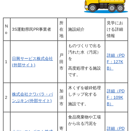
所
見学にお
N
3S運動県民PR事業者
在
施設紹介
ける詳細
o
地
情報
ものづくりで出る
汚れた水（汚泥）
戸
詳細（PD
日興サービス株式会社
を
1
田
F：127K
(外部サイト)
市
B）
高度処理する施設
です。
木くずを破砕処理
加
詳細（PD
株式会社クワバラ・パ
しチップ化する
2
須
F：109K
ンぷキン(外部サイト)
市
B）
施設です。
食品廃棄物や工場
から出る汚泥を
寄
詳細（PD