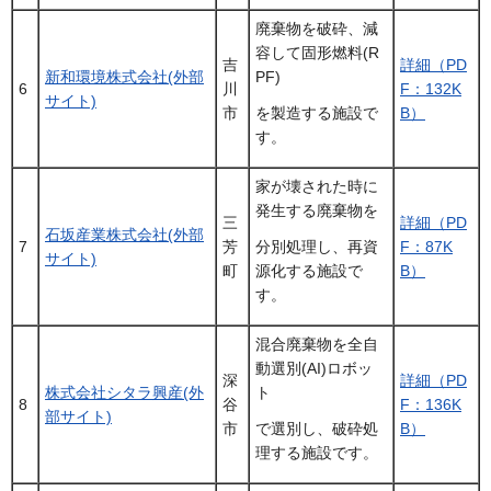
廃棄物を破砕、減
容して固形燃料(R
吉
詳細（PD
新和環境株式会社(外部
PF)
6
川
F：132K
サイト)
市
B）
を製造する施設で
す。
家が壊された時に
発生する廃棄物を
三
詳細（PD
石坂産業株式会社(外部
7
芳
F：87K
分別処理し、再資
サイト)
町
B）
源化する施設で
す。
混合廃棄物を全自
動選別(AI)ロボッ
深
詳細（PD
株式会社シタラ興産(外
ト
8
谷
F：136K
部サイト)
市
B）
で選別し、破砕処
理する施設です。