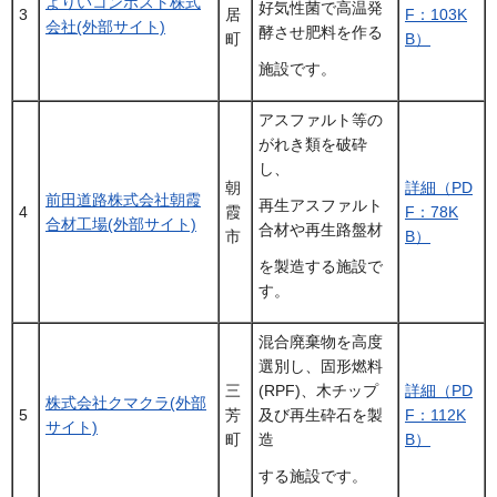
よりいコンポスト株式
好気性菌で高温発
3
居
F：103K
会社(外部サイト)
酵させ肥料を作る
町
B）
施設です。
アスファルト等の
がれき類を破砕
し、
朝
詳細（PD
前田道路株式会社朝霞
再生アスファルト
4
霞
F：78K
合材工場(外部サイト)
合材や再生路盤材
市
B）
を製造する施設で
す。
混合廃棄物を高度
選別し、固形燃料
三
(RPF)、木チップ
詳細（PD
株式会社クマクラ(外部
5
芳
及び再生砕石を製
F：112K
サイト)
町
造
B）
する施設です。