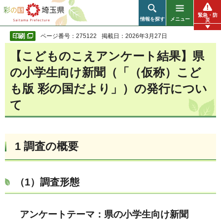
彩の国 埼玉県
緊急・防
情報を探す
メニュー
災
ページ番号：275122
掲載日：2026年3月27日
【こどものこえアンケート結果】県
の小学生向け新聞（「（仮称）こど
も版 彩の国だより」）の発行につい
て
1 調査の概要
（1）調査形態
アンケートテーマ：県の小学生向け新聞