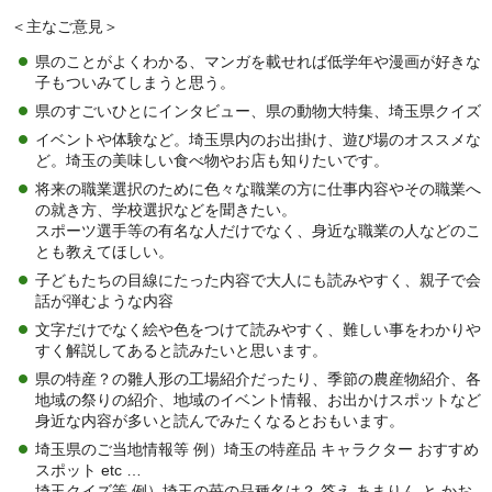
＜主なご意見＞
県のことがよくわかる、マンガを載せれば低学年や漫画が好きな
子もついみてしまうと思う。
県のすごいひとにインタビュー、県の動物大特集、埼玉県クイズ
イベントや体験など。埼玉県内のお出掛け、遊び場のオススメな
ど。埼玉の美味しい食べ物やお店も知りたいです。
将来の職業選択のために色々な職業の方に仕事内容やその職業へ
の就き方、学校選択などを聞きたい。
スポーツ選手等の有名な人だけでなく、身近な職業の人などのこ
とも教えてほしい。
子どもたちの目線にたった内容で大人にも読みやすく、親子で会
話が弾むような内容
文字だけでなく絵や色をつけて読みやすく、難しい事をわかりや
すく解説してあると読みたいと思います。
県の特産？の雛人形の工場紹介だったり、季節の農産物紹介、各
地域の祭りの紹介、地域のイベント情報、お出かけスポットなど
身近な内容が多いと読んでみたくなるとおもいます。
埼玉県のご当地情報等 例）埼玉の特産品 キャラクター おすすめ
スポット etc …
埼玉クイズ等 例）埼玉の苺の品種名は？ 答え あまりん と かお