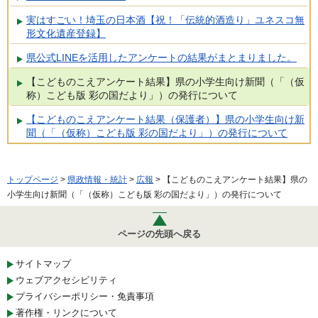
実はすごい！埼玉の日本酒【祝！「伝統的酒造り」ユネスコ無
形文化遺産登録】
県公式LINEを活用したアンケートの結果がまとまりました。
【こどものこえアンケート結果】県の小学生向け新聞（「（仮
称）こども版 彩の国だより」）の発行について
【こどものこえアンケート結果（保護者）】県の小学生向け新
聞（「（仮称）こども版 彩の国だより」）の発行について
トップページ
>
県政情報・統計
>
広報
> 【こどものこえアンケート結果】県の
小学生向け新聞（「（仮称）こども版 彩の国だより」）の発行について
ページの先頭へ戻る
サイトマップ
ウェブアクセシビリティ
プライバシーポリシー・免責事項
著作権・リンクについて