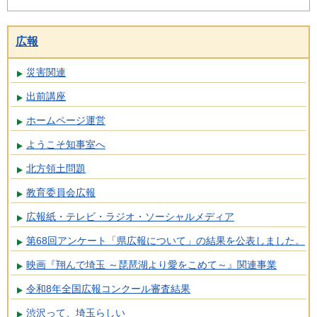
広報
災害関連
出前講座
ホームページ運営
ようこそ知事室へ
北方領土問題
教育委員会広報
広報紙・テレビ・ラジオ・ソーシャルメディア
第68回アンケート「県広報について」の結果を公表しました。
映画『翔んで埼玉 ～琵琶湖より愛をこめて～』関連事業
令和8年全国広報コンクール審査結果
渋沢って、埼玉らしい