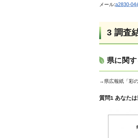
メール:
a2830-04@
3 調査
県に関す
→県広報紙「彩の
質問1 あなた