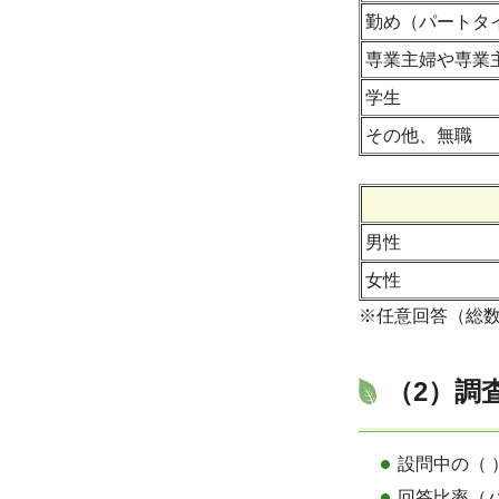
勤め（パートタ
専業主婦や専業
学生
その他、無職
男性
女性
※任意回答（総数：
（2）調
設問中の（
回答比率（