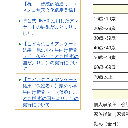
【祝！「伝統的酒造り」ユ
ネスコ無形文化遺産登録】
16歳~19歳
県公式LINEを活用したアン
ケートの結果がまとまりま
20歳~29歳
した。
30歳~39歳
【こどものこえアンケート
40歳~49歳
結果】県の小学生向け新聞
（「（仮称）こども版 彩の
50歳~59歳
国だより」）の発行につい
60歳~69歳
て
70歳以上
【こどものこえアンケート
結果（保護者）】県の小学
生向け新聞（「（仮称）こ
ども版 彩の国だより」）の
個人事業主・会
発行について
家族従業（家業
勤め（全日）