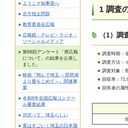
ようこそ知事室へ
1 調査
北方領土問題
教育委員会広報
（1）調
広報紙・テレビ・ラジオ・
ソーシャルメディア
第68回アンケート「県広報
調査時期：令
について」の結果を公表し
調査方法：
ました。
調査対象：県政
映画『翔んで埼玉 ～琵琶湖
回収率：71.
より愛をこめて～』関連事
業
回答者の属
令和8年全国広報コンクー
ル審査結果
渋沢って、埼玉らしい
実はすごい！埼玉の日本酒