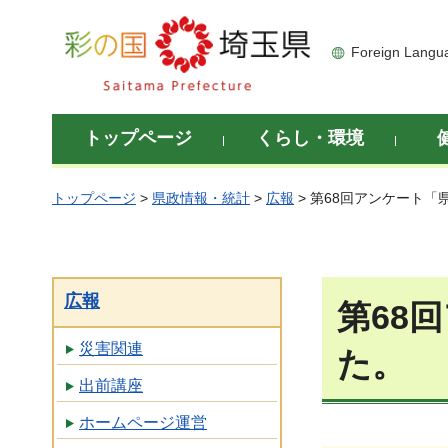
彩の国 埼玉県
Foreign Langu
トップページ
くらし・環境
トップページ
>
県政情報・統計
>
広報
> 第68回アンケート
広報
第68
災害関連
た。
出前講座
ホームページ運営