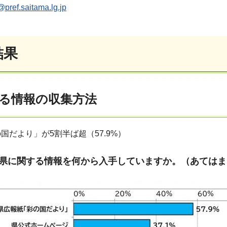
pref.saitama.lg.jp
結果
る情報の収集方法
国だより」が5割半ば超（57.9%）
は県に関する情報を何から入手していますか。（あては