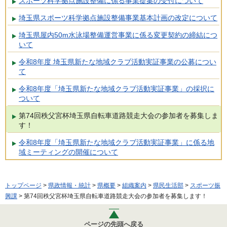
スポーツ科学拠点施設整備に係る事業提案の受付について
埼玉県スポーツ科学拠点施設整備事業基本計画の改定について
埼玉県屋内50m水泳場整備運営事業に係る変更契約の締結につ
いて
令和8年度 埼玉県新たな地域クラブ活動実証事業の公募につい
て
令和8年度「埼玉県新たな地域クラブ活動実証事業」の採択に
ついて
第74回秩父宮杯埼玉県自転車道路競走大会の参加者を募集しま
す！
令和8年度「埼玉県新たな地域クラブ活動実証事業」に係る地
域ミーティングの開催について
トップページ
>
県政情報・統計
>
県概要
>
組織案内
>
県民生活部
>
スポーツ振
興課
> 第74回秩父宮杯埼玉県自転車道路競走大会の参加者を募集します！
ページの先頭へ戻る