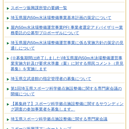
スポーツ振興課所管の要綱一覧
埼玉県屋内50m水泳場整備事業基本計画の策定について
屋内50m水泳場整備運営事業PFI 事業者選定アドバイザリー業
務委託の公募型プロポーザルについて
埼玉県屋内50m水泳場整備運営事業に係る実施方針の策定の見
通しについて
(※募集期間は終了しました)埼玉県屋内50m水泳場整備運営事
業実施方針及び要求水準書（案）に対する県民コメント（意見
募集）を実施します
埼玉県立武道館の指定管理者の募集について
第1回埼玉県スポーツ科学拠点施設整備に関する専門家会議の
開催について
【募集終了】スポーツ科学拠点施設整備に関するサウンディン
グ調査の参加事業者を募集します。
埼玉県スポーツ科学拠点施設整備に関する専門家会議
スポーツ振興課アンケートトップ