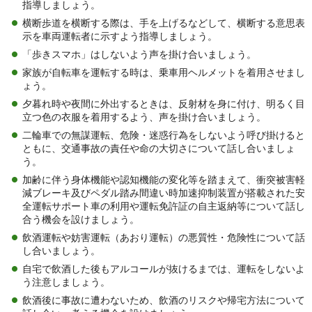
指導しましょう。
横断歩道を横断する際は、手を上げるなどして、横断する意思表
示を車両運転者に示すよう指導しましょう。
「歩きスマホ」はしないよう声を掛け合いましょう。
家族が自転車を運転する時は、乗車用ヘルメットを着用させまし
ょう。
夕暮れ時や夜間に外出するときは、反射材を身に付け、明るく目
立つ色の衣服を着用するよう、声を掛け合いましょう。
二輪車での無謀運転、危険・迷惑行為をしないよう呼び掛けると
ともに、交通事故の責任や命の大切さについて話し合いましょ
う。
加齢に伴う身体機能や認知機能の変化等を踏まえて、衝突被害軽
減ブレーキ及びペダル踏み間違い時加速抑制装置が搭載された安
全運転サポート車の利用や運転免許証の自主返納等について話し
合う機会を設けましょう。
飲酒運転や妨害運転（あおり運転）の悪質性・危険性について話
し合いましょう。
自宅で飲酒した後もアルコールが抜けるまでは、運転をしないよ
う注意しましょう。
飲酒後に事故に遭わないため、飲酒のリスクや帰宅方法について