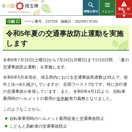
彩の国 埼玉県
緊急・防
情報を探す
メニュー
災
ページ番号：237559
掲載日：2023年7月3日
令和5年夏の交通事故防止運動を実施
します
令和5年7月15日(土曜日)から7月24日(月曜日)までの10日間、「夏の
交通事故防止運動」を実施します。
令和5年5月末現在、埼玉県内における交通事故死者数は39人で、前
年と比べ8人減少していますが、全国ワースト7位です。特に歩行者
の交通事故が多発しています。また、令和5年4月1日より、自転車
乗用時のヘルメットの着用が
全年齢
努力義務となりました。
このようなことから、
自転車乗用時のヘルメット着用促進と交通事故防止
こどもと高齢者の交通事故防止