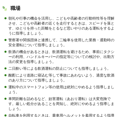
職場
朝礼や行事の機会を活用し、こどもや高齢者の行動特性等を理解
させ、こどもや高齢者の近くを走行するときは、スピードを落と
す、ゆとりを持った距離をとるなど思いやりのある運転をするよ
うに指導しましょう。
警察署や関係団体と連携して、二輪車を使用した業務・通勤時の
安全運転について指導しましょう。
飲酒の機会があるときは、飲酒運転を避けるため、事前にタクシ
ーの利用、ハンドルキーパーの指定等についての検討や、出勤方
法の変更を指導しましょう。
二日酔い等による飲酒運転の防止についても指導しましょう。
酩酊により道路に寝込む等して事故にあわないよう、適度な飲酒
のあり方について指導しましょう。
運転中のスマートフォン等の使用は絶対にやめるよう指導しまし
ょう。
車間距離を詰めるなど、妨害運転（あおり運転）は大変危険で
す。厳しい処分があることを周知し、絶対にやめるよう指導しま
しょう。
自転車を利用するときは、乗車用ヘルメットを着用するよう指導