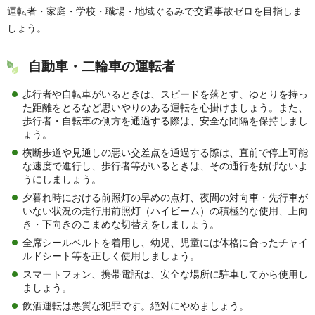
運転者・家庭・学校・職場・地域ぐるみで交通事故ゼロを目指しま
しょう。
自動車・二輪車の運転者
歩行者や自転車がいるときは、スピードを落とす、ゆとりを持っ
た距離をとるなど思いやりのある運転を心掛けましょう。また、
歩行者・自転車の側方を通過する際は、安全な間隔を保持しまし
ょう。
横断歩道や見通しの悪い交差点を通過する際は、直前で停止可能
な速度で進行し、歩行者等がいるときは、その通行を妨げないよ
うにしましょう。
夕暮れ時における前照灯の早めの点灯、夜間の対向車・先行車が
いない状況の走行用前照灯（ハイビーム）の積極的な使用、上向
き・下向きのこまめな切替えをしましょう。
全席シールベルトを着用し、幼児、児童には体格に合ったチャイ
ルドシート等を正しく使用しましょう。
スマートフォン、携帯電話は、安全な場所に駐車してから使用し
ましょう。
飲酒運転は悪質な犯罪です。絶対にやめましょう。