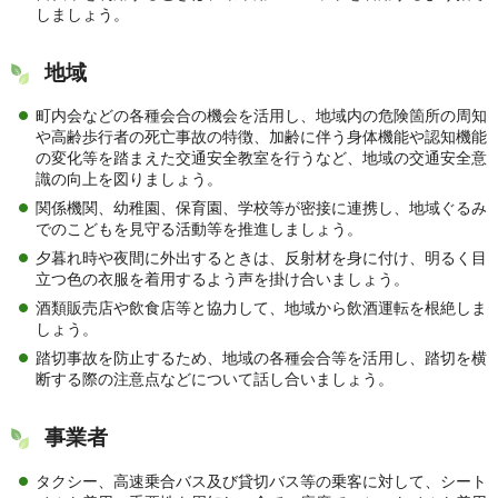
しましょう。
地域
町内会などの各種会合の機会を活用し、地域内の危険箇所の周知
や高齢歩行者の死亡事故の特徴、加齢に伴う身体機能や認知機能
の変化等を踏まえた交通安全教室を行うなど、地域の交通安全意
識の向上を図りましょう。
関係機関、幼稚園、保育園、学校等が密接に連携し、地域ぐるみ
でのこどもを見守る活動等を推進しましょう。
夕暮れ時や夜間に外出するときは、反射材を身に付け、明るく目
立つ色の衣服を着用するよう声を掛け合いましょう。
酒類販売店や飲食店等と協力して、地域から飲酒運転を根絶しま
しょう。
踏切事故を防止するため、地域の各種会合等を活用し、踏切を横
断する際の注意点などについて話し合いましょう。
事業者
タクシー、高速乗合バス及び貸切バス等の乗客に対して、シート