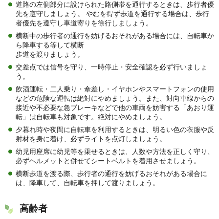
道路の左側部分に設けられた路側帯を通行するときは、歩行者優
先を遵守しましょう。 やむを得ず歩道を通行する場合は、歩行
者優先を遵守し車道寄りを徐行しましょう。
横断中の歩行者の通行を妨げるおそれがある場合には、自転車か
ら降車する等して横断
歩道を渡りましょう。
交差点では信号を守り、一時停止・安全確認を必ず行いましょ
う。
飲酒運転・二人乗り・傘差し・イヤホンやスマートフォンの使用
などの危険な運転は絶対にやめましょう。また、対向車線からの
接近や不必要な急ブレーキなどで他の車両を妨害する「あおり運
転」は自転車も対象です。絶対にやめましょう。
夕暮れ時や夜間に自転車を利用するときは、明るい色の衣服や反
射材を身に着け、必ずライトを点灯しましょう。
幼児用座席に幼児等を乗せるときは、人数や方法を正しく守り、
必ずヘルメットと併せてシートベルトを着用させましょう。
横断歩道を渡る際、歩行者の通行を妨げるおそれがある場合に
は、降車して、自転車を押して渡りましょう。
高齢者