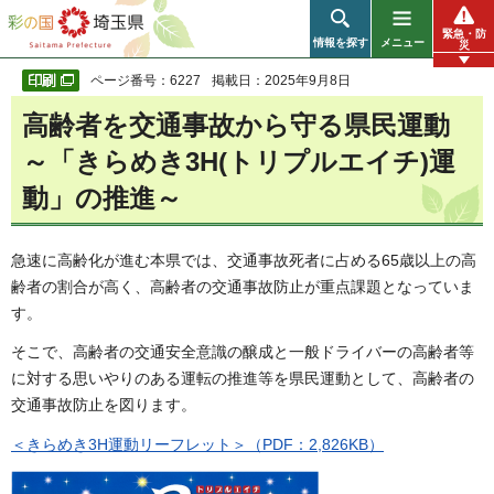
彩の国 埼玉県
緊急・防
情報を探す
メニュー
災
ページ番号：6227
掲載日：2025年9月8日
高齢者を交通事故から守る県民運動
～「きらめき3H(トリプルエイチ)運
動」の推進～
急速に高齢化が進む本県では、交通事故死者に占める65歳以上の高
齢者の割合が高く、高齢者の交通事故防止が重点課題となっていま
す。
そこで、高齢者の交通安全意識の醸成と一般ドライバーの高齢者等
に対する思いやりのある運転の推進等を県民運動として、高齢者の
交通事故防止を図ります。
＜きらめき3H運動リーフレット＞（PDF：2,826KB）