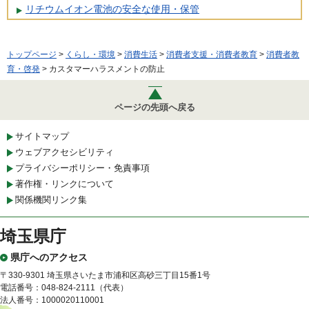
リチウムイオン電池の安全な使用・保管
トップページ
>
くらし・環境
>
消費生活
>
消費者支援・消費者教育
>
消費者教
育・啓発
> カスタマーハラスメントの防止
ページの先頭へ戻る
サイトマップ
ウェブアクセシビリティ
プライバシーポリシー・免責事項
著作権・リンクについて
関係機関リンク集
埼玉県庁
県庁へのアクセス
〒330-9301 埼玉県さいたま市浦和区高砂三丁目15番1号
電話番号：048-824-2111（代表）
法人番号：1000020110001