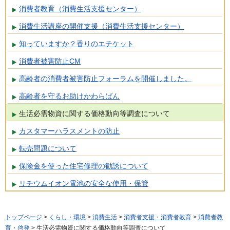
消費者教育（消費生活支援センター）
消費生活講座の開催支援（消費生活支援センター）
知っていますか？香りのエチケット
消費者被害防止CM
高齢者の消費者被害防止フォーラムを開催しました。
高齢者を守るお助けかわらばん
生活必需物資に関する価格動向等調査について
カスタマーハラスメントの防止
転売問題について
保険金を使った住宅修理の勧誘について
リチウムイオン電池の安全な使用・保管
トップページ
>
くらし・環境
>
消費生活
>
消費者支援・消費者教育
>
消費者教
育・啓発
> 生活必需物資に関する価格動向等調査について