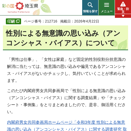
彩の国 埼玉県
緊急・防
情報を探す
メニュー
災
ページ番号：212716
掲載日：2026年4月22日
性別による無意識の思い込み（アン
コンシャス・バイアス）について
「男性は仕事」、「女性は家庭」など固定的性別役割分担意識の
解消に当たっては、無意識の思い込みや偏見であるアンコンシャ
ス・バイアスがないかチェックし、気付いていくことが求められ
ます。
このたび内閣府男女共同参画局で「性別による無意識の思い込み
（アンコンシャス・バイアス）に関する調査結果」や「チェック
シート・事例集」をとりまとめましたので、是非、御活用くださ
い。
内閣府男女共同参画局ホームページ「令和3年度 性別による無意
識の思い込み（アンコンシャス・バイアス）に関する調査研究 取