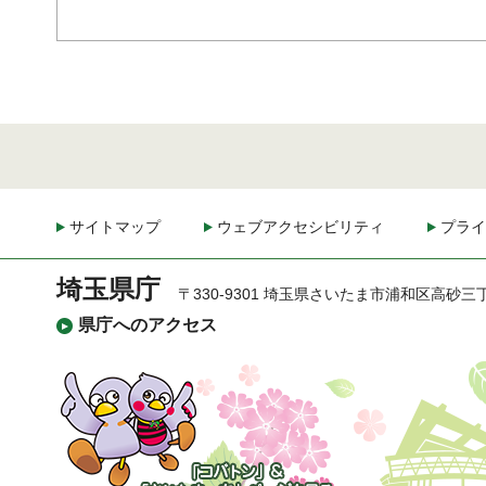
サイトマップ
ウェブアクセシビリティ
プライ
埼玉県庁
〒330-9301 埼玉県さいたま市浦和区高砂三
県庁へのアクセス
「コバトン」&「さいた