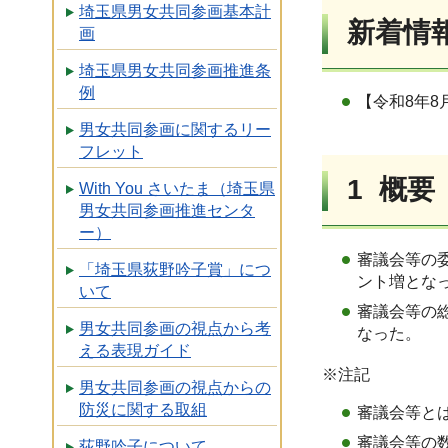
埼玉県男女共同参画基本計
新着情
画
埼玉県男女共同参画推進条
例
【令和8年
男女共同参画に関するリー
フレット
1 概要
With You さいたま（埼玉県
男女共同参画推進センタ
ー）
審議会等の委
「埼玉県荻野吟子賞」につ
ント増とな
いて
審議会等の総
男女共同参画の視点から考
なった。
える表現ガイド
※注記
男女共同参画の視点からの
防災に関する取組
審議会等と
審議会等の
荻野吟子について