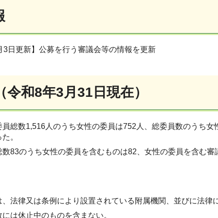
報
8月3日更新】公募を行う審議会等の情報を更新
（令和8年3月31日現在）
員総数1,516人のうち女性の委員は752人、総委員数のうち女性の
った。
数83のうち女性の委員を含むものは82、女性の委員を含む審
は、法律又は条例により設置されている附属機関、並びに法律
数には休止中のものを含まない。