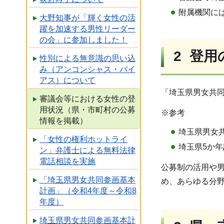
附属機関に
大野知事が「輝く女性の活
躍を加速する男性リーダー
の会」に参加しました！
2 登
性別による無意識の思い込
み（アンコンシャス・バイ
アス）について
「埼玉県男女共同
審議会等における女性の登
用状況（県・市町村の公募
※参考
情報を掲載）
埼玉県男女
「女性の権利ホットライ
埼玉県5か
ン」弁護士による無料法律
電話相談を実施
公募制の活用や男
「埼玉県男女共同参画基本
め、あらゆる分
計画」（令和4年度～令和8
年度）
埼玉県男女共同参画基本計