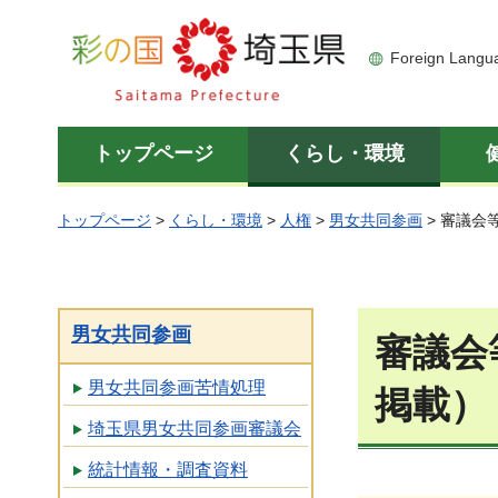
彩の国 埼玉県
Foreign Langu
トップページ
くらし・環境
トップページ
>
くらし・環境
>
人権
>
男女共同参画
> 審議
男女共同参画
審議会
男女共同参画苦情処理
掲載）
埼玉県男女共同参画審議会
統計情報・調査資料