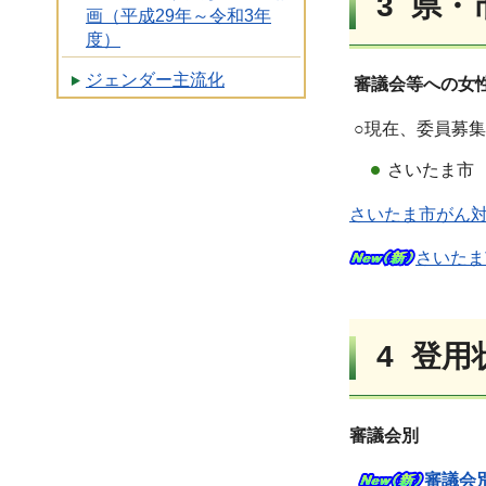
3 県
画（平成29年～令和3年
度）
ジェンダー主流化
審議会等への女
○現在、委員募
さいたま市
さいたま市がん対
さいたま
4 登
審議会別
審議会別