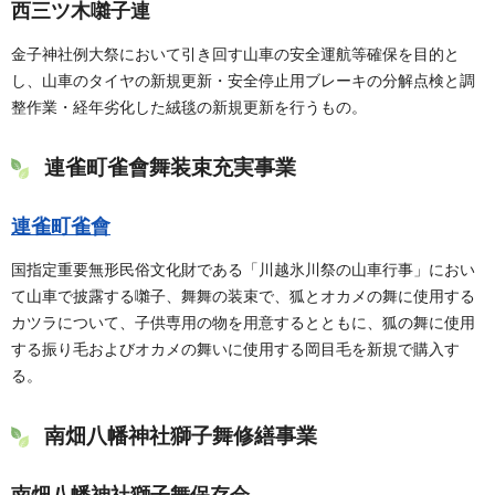
西三ツ木囃子連
金子神社例大祭において引き回す山車の安全運航等確保を目的と
し、山車のタイヤの新規更新・安全停止用ブレーキの分解点検と調
整作業・経年劣化した絨毯の新規更新を行うもの。
連雀町雀會舞装束充実事業
連雀町雀會
国指定重要無形民俗文化財である「川越氷川祭の山車行事」におい
て山車で披露する囃子、舞舞の装束で、狐とオカメの舞に使用する
カツラについて、子供専用の物を用意するとともに、狐の舞に使用
する振り毛およびオカメの舞いに使用する岡目毛を新規で購入す
る。
南畑八幡神社獅子舞修繕事業