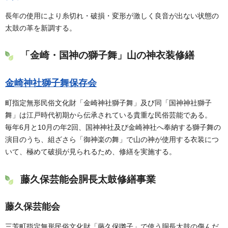
長年の使用により糸切れ・破損・変形が激しく良音が出ない状態の
太鼓の革を新調する。
「金崎・国神の獅子舞」山の神衣装修繕
金崎神社獅子舞保存会
町指定無形民俗文化財「金崎神社獅子舞」及び同「国神神社獅子
舞」は江戸時代初期から伝承されている貴重な民俗芸能である。
毎年6月と10月の年2回、国神神社及び金崎神社へ奉納する獅子舞の
演目のうち、組ざさら「御神楽の舞」で山の神が使用する衣装につ
いて、極めて破損が見られるため、修繕を実施する。
藤久保芸能会胴長太鼓修繕事業
藤久保芸能会
三芳町指定無形民俗文化財「藤久保囃子」で使う胴長太鼓の傷んだ