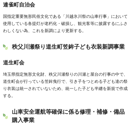
連雀町自治会
国指定重要無形民俗文化である「川越氷川祭の山車行事」において
使用している各提灯が老朽化・破損し、観光客等に披露するにふさ
わしくない為、これを新調により更新する。
秩父川瀬祭り道生町笠鉾子ども衣装新調事業
道生町会
埼玉県指定無形文化財、秩父川瀬祭りの川瀬と屋台の行事の中で、
道生町会が行っている笠鉾曳行で、引き子をつとめる子ども達の祭
り衣装は統一されていないため、統一した子ども半纏を新規で作成
する。
山車安全運航等確保に係る修理・補修・備品
購入事業