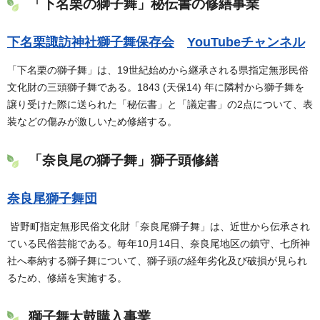
「下名栗の獅子舞」秘伝書の修繕事業
下名栗諏訪神社獅子舞保存会
YouTubeチャンネル
「下名栗の獅子舞」は、19世紀始めから継承される県指定無形民俗
文化財の三頭獅子舞である。1843 (天保14) 年に隣村から獅子舞を
譲り受けた際に送られた「秘伝書」と「議定書」の2点について、表
装などの傷みが激しいため修繕する。
「奈良尾の獅子舞」獅子頭修繕
奈良尾獅子舞団
皆野町指定無形民俗文化財「奈良尾獅子舞」は、近世から伝承され
ている民俗芸能である。毎年10月14日、奈良尾地区の鎮守、七所神
社へ奉納する獅子舞について、獅子頭の経年劣化及び破損が見られ
るため、修繕を実施する。
獅子舞太鼓購入事業