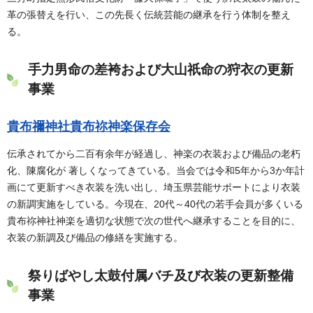
革の張替えを行い、この先長く伝統芸能の継承を行う体制を整え
る。
手力男命の差袴および大山祇命の狩衣の更新
事業
貴布禰神社貴布祢神楽保存会
伝承されてから二百有余年が経過し、神楽の衣装および備品の老朽
化、陳腐化が 著しくなってきている。当会では令和5年から3か年計
画にて更新すべき衣装を洗い出し、埼玉県芸能サポートにより衣装
の新調実施をしている。今現在、20代～40代の若手会員が多くいる
貴布祢神社神楽を適切な状態で次の世代へ継承することを目的に、
衣装の新調及び備品の修繕を実施する。
祭りばやし太鼓付属バチ及び衣装の更新整備
事業