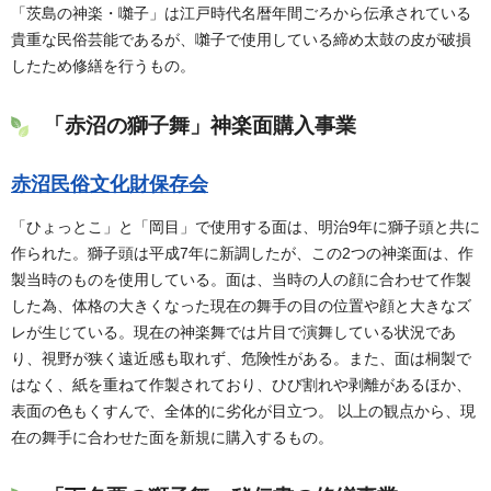
「茨島の神楽・囃子」は江戸時代名暦年間ごろから伝承されている
貴重な民俗芸能であるが、囃子で使用している締め太鼓の皮が破損
したため修繕を行うもの。
「赤沼の獅子舞」神楽面購入事業
赤沼民俗文化財保存会
「ひょっとこ」と「岡目」で使用する面は、明治9年に獅子頭と共に
作られた。獅子頭は平成7年に新調したが、この2つの神楽面は、作
製当時のものを使用している。面は、当時の人の顔に合わせて作製
した為、体格の大きくなった現在の舞手の目の位置や顔と大きなズ
レが生じている。現在の神楽舞では片目で演舞している状況であ
り、視野が狭く遠近感も取れず、危険性がある。また、面は桐製で
はなく、紙を重ねて作製されており、ひび割れや剥離があるほか、
表面の色もくすんで、全体的に劣化が目立つ。 以上の観点から、現
在の舞手に合わせた面を新規に購入するもの。