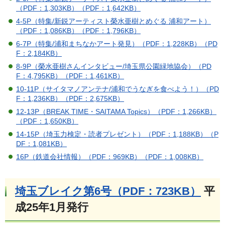
（PDF：1,303KB）
（PDF：1,642KB）
4-5P（特集/新鋭アーティスト榮水亜樹とめぐる 浦和アート）
（PDF：1,086KB）
（PDF：1,796KB）
6-7P（特集/浦和まちなかアート発見）（PDF：1,228KB）
（PD
F：2,184KB）
8-9P（榮水亜樹さんインタビュー/埼玉県公園緑地協会）（PD
F：4,795KB）
（PDF：1,461KB）
10-11P（サイタマノアンテナ/浦和でうなぎを食べよう！）（PD
F：1,236KB）
（PDF：2,675KB）
12-13P（BREAK TIME・SAITAMA Topics）（PDF：1,266KB）
（PDF：1,650KB）
14-15P（埼玉力検定・読者プレゼント）（PDF：1,188KB）
（P
DF：1,081KB）
16P（鉄道会社情報）（PDF：969KB）
（PDF：1,008KB）
埼玉ブレイク第6号（PDF：723KB）
平
成25年1月発行