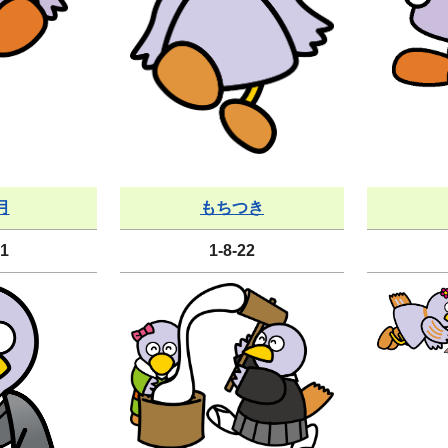
月
もちつき
21
1-8-22