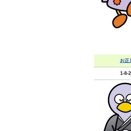
お正
1-8-