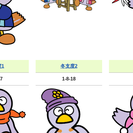
1
冬支度2
17
1-8-18