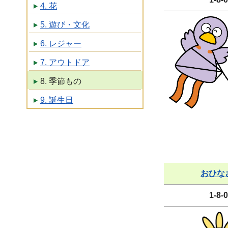
4. 花
5. 遊び・文化
6. レジャー
7. アウトドア
8. 季節もの
9. 誕生日
おひな
1-8-