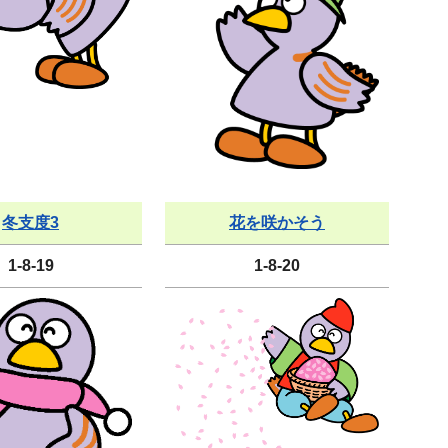
冬支度3
花を咲かそう
1-8-19
1-8-20