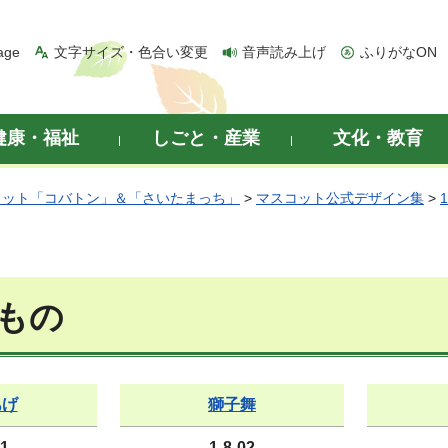
age
文字サイズ・色合い変更
音声読み上げ
ふりがなON
健康・福祉
しごと・産業
文化・教育
コット「コバトン」＆「さいたまっち」
>
マスコット公式デザイン集
>
節もの
あげ
獅子舞
01
1-8-02