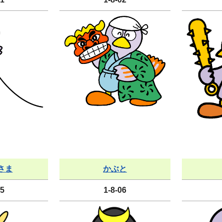
さま
かぶと
05
1-8-06