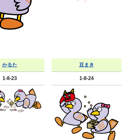
かるた
豆まき
1-8-23
1-8-24