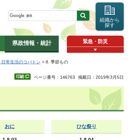
組織から
探す
緊急・防災
県政情報・統計
1 日常生活のコバトン
> 8. 季節もの
ページ番号：146763
掲載日：2019年3月5日
おに
ひな祭り
1-8-03
1-8-04