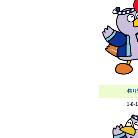
祭り
1-8-