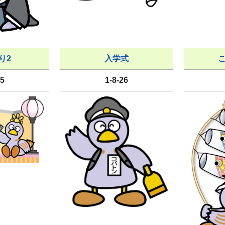
り2
入学式
25
1-8-26