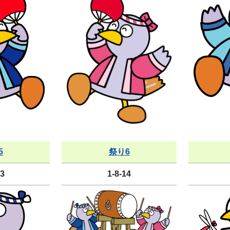
5
祭り6
13
1-8-14