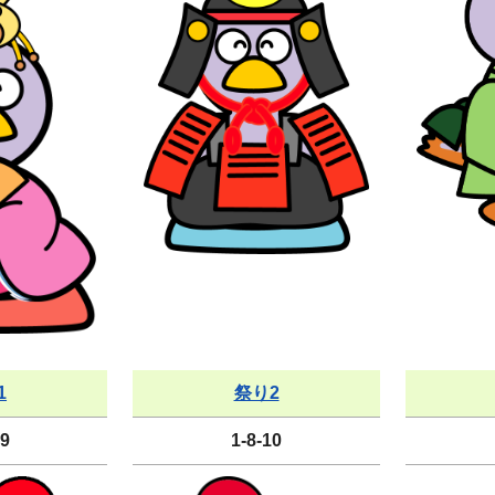
1
祭り2
09
1-8-10