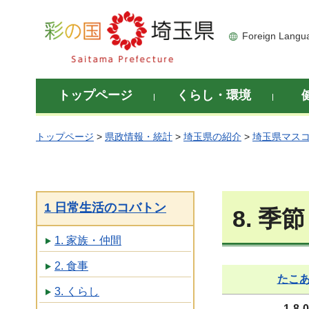
彩の国 埼玉県
Foreign Langu
トップページ
くらし・環境
トップページ
>
県政情報・統計
>
埼玉県の紹介
>
埼玉県マス
1 日常生活のコバトン
8. 季
1. 家族・仲間
2. 食事
たこ
3. くらし
1-8-