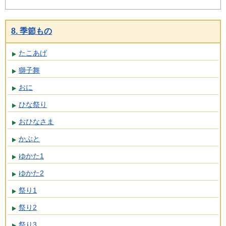
8. 季節もの
たこあげ
獅子舞
おに
ひな祭り
おひなさま
かぶと
ゆかた1
ゆかた2
祭り1
祭り2
祭り3