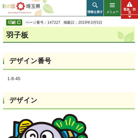
彩の国 埼玉県
緊急・防
情報を探す
メニュー
災
ページ番号：147227
掲載日：2019年3月5日
羽子板
デザイン番号
1-8-45
デザイン