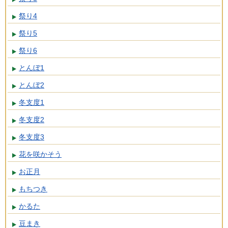
祭り4
祭り5
祭り6
とんぼ1
とんぼ2
冬支度1
冬支度2
冬支度3
花を咲かそう
お正月
もちつき
かるた
豆まき