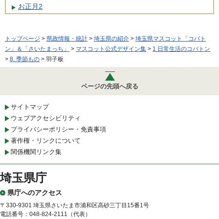
お正月2
トップページ
>
県政情報・統計
>
埼玉県の紹介
>
埼玉県マスコット「コバト
ン」＆「さいたまっち」
>
マスコット公式デザイン集
>
1 日常生活のコバトン
>
8. 季節もの
> 羽子板
ページの先頭へ戻る
サイトマップ
ウェブアクセシビリティ
プライバシーポリシー・免責事項
著作権・リンクについて
関係機関リンク集
埼玉県庁
県庁へのアクセス
〒330-9301 埼玉県さいたま市浦和区高砂三丁目15番1号
電話番号：048-824-2111（代表）