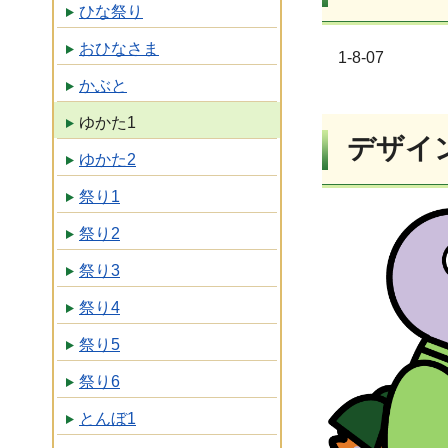
ひな祭り
おひなさま
1-8-07
かぶと
ゆかた1
デザイ
ゆかた2
祭り1
祭り2
祭り3
祭り4
祭り5
祭り6
とんぼ1