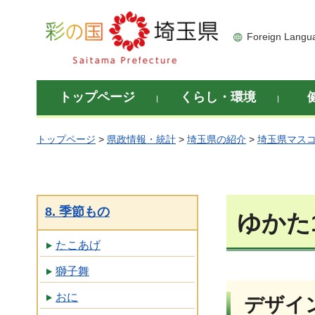
彩の国 埼玉県
Foreign Langu
トップページ
くらし・環境
トップページ
>
県政情報・統計
>
埼玉県の紹介
>
埼玉県マス
8. 季節もの
ゆかた
たこあげ
獅子舞
おに
デザイ