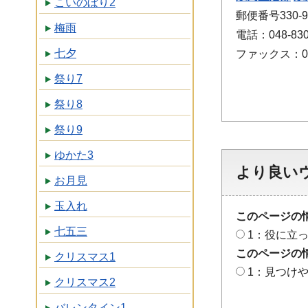
こいのぼり2
郵便番号330
梅雨
電話：048-830
七夕
ファックス：048
祭り7
祭り8
祭り9
ゆかた3
より良い
お月見
玉入れ
このページの
七五三
1：役に立
このページの
クリスマス1
1：見つけ
クリスマス2
バレンタイン1