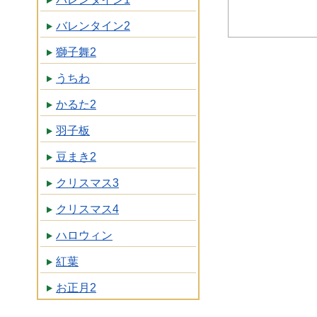
バレンタイン2
獅子舞2
うちわ
かるた2
羽子板
豆まき2
クリスマス3
クリスマス4
ハロウィン
紅葉
お正月2