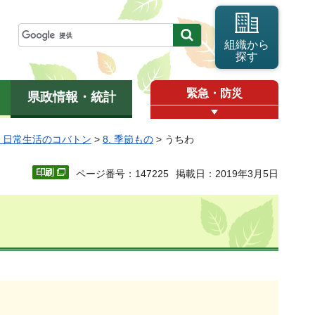
組織から
探す
緊急・防災
県政情報・統計
1 日常生活のコバトン
>
8. 季節もの
> うちわ
ページ番号：147225
掲載日：2019年3月5日