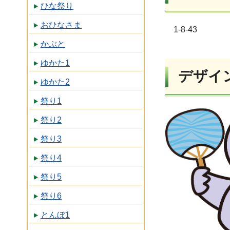
ひな祭り
おひなさま
1-8-43
かぶと
ゆかた1
デザイ
ゆかた2
祭り1
祭り2
祭り3
祭り4
祭り5
祭り6
とんぼ1