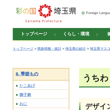
彩の国 埼玉県
Foreign Langu
トップページ
くらし・環境
トップページ
>
県政情報・統計
>
埼玉県の紹介
>
埼玉県マス
8. 季節もの
うちわ
たこあげ
獅子舞
おに
デザイ