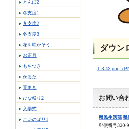
とんぼ2
冬支度1
冬支度2
冬支度3
花を咲かそう
ダウン
お正月
もちつき
1-8-43.png（
かるた
豆まき
お問い合
ひな祭り2
入学式
県民生活部
県
こいのぼり1
郵便番号330