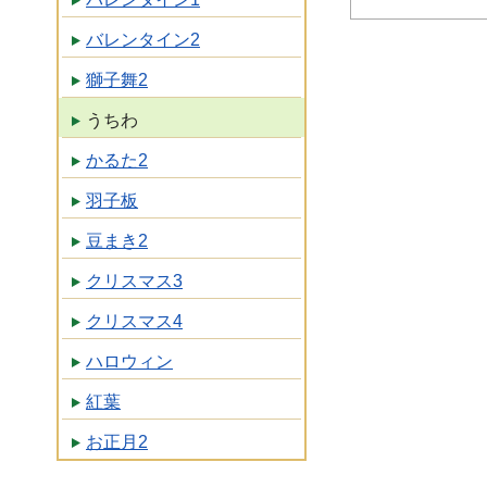
バレンタイン2
獅子舞2
うちわ
かるた2
羽子板
豆まき2
クリスマス3
クリスマス4
ハロウィン
紅葉
お正月2