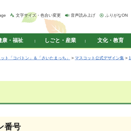
age
文字サイズ・色合い変更
音声読み上げ
ふりがなON
健康・福祉
しごと・産業
文化・教育
コット「コバトン」＆「さいたまっち」
>
マスコット公式デザイン集
>
ン番号