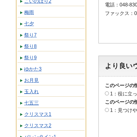
こいのぼり2
電話：048-830
梅雨
ファックス：048
七夕
祭り7
祭り8
祭り9
より良い
ゆかた3
お月見
このページの
玉入れ
1：役に立
このページの
七五三
1：見つけ
クリスマス1
クリスマス2
バレンタイン1