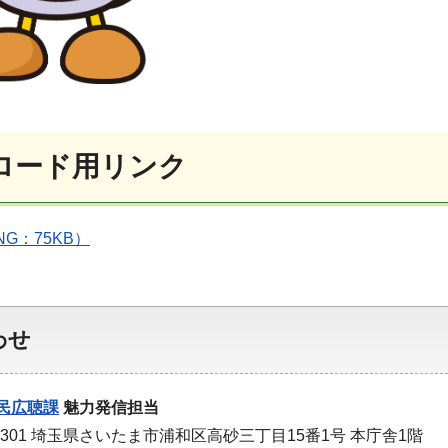
ロード用リンク
PNG：75KB）
わせ
民広聴課
魅力発信担当
-9301 埼玉県さいたま市浦和区高砂三丁目15番1号 本庁舎1階