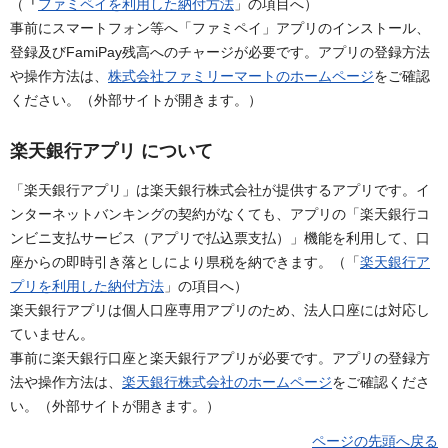
（
「
ファミペイを利用した納付方法
」の項目へ）
事前にスマートフォン等へ「ファミペイ」アプリのインストール、
登録及びFamiPay残高へのチャージが必要です。アプリの登録方法
や操作方法は、
株式会社ファミリーマートのホームページ
をご確認
ください。（外部サイトが開きます。）
楽天銀行アプリ について
「楽天銀行アプリ」は楽天銀行株式会社が提供するアプリです。イ
ンターネットバンキングの契約がなくても、アプリの「楽天銀行コ
ンビニ支払サービス（アプリで払込票支払）」機能を利用して、口
座からの即時引き落としにより県税を納できます。
（
「
楽天銀行ア
プリを利用した納付方法
」の項目へ）
楽天銀行アプリは個人口座専用アプリのため、法人口座には対応し
ていません。
事前に楽天銀行口座と楽天銀行アプリが必要です。アプリの登録方
法や操作方法は、
楽天銀行株式会社のホームページ
をご確認くださ
い。（外部サイトが開きます。）
ページの先頭へ戻る