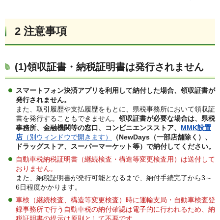
2 注意事項
(1)領収証書・納税証明書は発行されません
スマートフォン決済アプリを利用して納付した場合、領収証書が
発行されません。
また、取引履歴や支払履歴をもとに、県税事務所において領収証
書を発行することもできません。
領収証書が必要な場合は、県税
事務所、金融機関等の窓口、コンビニ
エンスストア、
MMK
設置
店
（別ウィンドウで開きます）
（NewDays（一部店舗除く）、
ドラッグストア、スーパーマーケット等）で納付してください。
自動車税納税証明書（継続検査・構造等変更検査用）は送付して
おりません。
また、納税証明書が発行可能となるまで、納付手続完了から3～
6日程度かかります。
車検（継続検査、構造等変更検査）時に運輸支局・自動車検査登
録事務所で行う自動車税の納付確認は電子的に行われるため、納
税証明書の提示は原則として不要です。