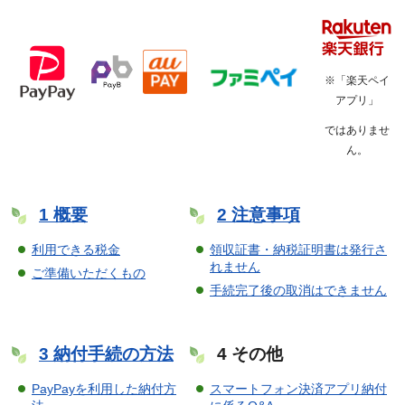
※「楽天ペイ
アプリ」
ではありませ
ん。
1 概要
2 注意事項
利用できる税金
領収証書・納税証明書は発行さ
れません
ご準備いただくもの
手続完了後の取消はできません
3 納付手続の方法
4 その他
PayPayを利用した納付方
スマートフォン決済アプリ納付