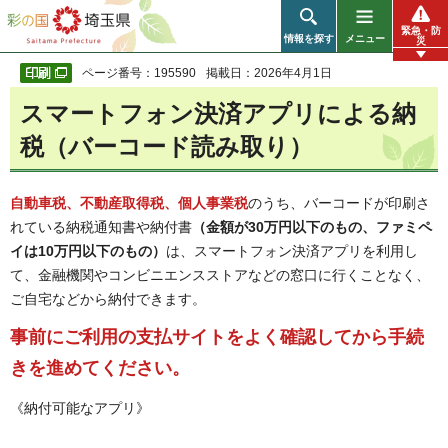
彩の国 埼玉県
緊急・防
情報を探す
メニュー
災
ページ番号：195590
掲載日：2026年4月1日
スマートフォン決済アプリによる納
税（バーコード読み取り）
自動車税、不動産取得税、個人事業税
のうち、バーコードが印刷さ
れている納税通知書や納付書
（金額が30万円以下のもの、ファミペ
イは10万円以下のもの）
は、スマートフォン決済アプリを利用し
て、金融機関やコンビニエンスストアなどの窓口に行くことなく、
ご自宅などから納付できます。
事前にご利用の支払サイトをよく確認してから手続
きを進めてください。
《納付可能なアプリ》