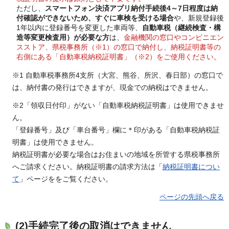
ただし、
スマートフォン決済アプリ納付手続後4～7日程度は納
付確認ができないため、すぐに車検を受ける場合
や、新規登録後
1年以内に登録番号を変更した車両等、
自動車税（継続検査・構
造等変更検査用）が必要な方
は、
金融機関の窓口やコンビニエン
スストア、県税事務所（※1）の窓口で納付し、納税証明書等の
右側にある「自動車税納税証明書」（※2）をご使用ください。
※1 自動車税事務所4支所（大宮、熊谷、所沢、春日部）の窓口で
は、納付書の発行はできますが、現金での納税はできません。
※2「領収日付印」がない「自動車税納税証明書」は使用できませ
ん。
「登録番号」及び「車台番号」欄に＊印がある「自動車税納税証
明書」は使用できません。
納税証明書が必要な場合はお住まいの地域を所管する県税事務所
へご請求ください。納税証明書の請求方法は「
納税証明書につい
て
」ページををご覧ください。
ページの先頭へ戻る
(2)手続完了後の取消はできません