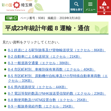
彩の国 埼玉県
緊急・防
情報を探す
メニュー
災
ページ番号：9381
掲載日：2019年3月18日
平成23年統計年鑑 8 運輸・通信
見たい資料をクリックしてください。
8-1 鉄道による駅別旅客及び貨物輸送状況（エクセル：86KB）
8-2 自動車による輸送状況（エクセル：21KB）
8-3 一般道路交通量（エクセル：38KB）
8-4 市区町村別、車種別保有車両数（エクセル：40KB）
8-5 市区町村別、原動機付自転車及び小型特殊自動車車両数（エ
クセル：33KB）
8-6 県内道路状況（エクセル：44KB）
8-7 電話等契約数及びNHK放送受信契約数（エクセル：23KB）
8-8 郵便局数及びATM設置台数（エクセル：25KB）
8-9 一般旅券発給件数（エクセル：25KB）