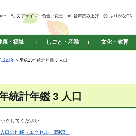
age
文字サイズ・色合い変更
音声読み上げ
ふりがなON
健康・福祉
しごと・産業
文化・教育
平成23年
> 平成23年統計年鑑 3 人口
年統計年鑑 3 人口
リックしてください。
及び人口の推移（エクセル：35KB）