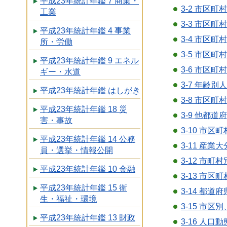
平成23年統計年鑑 7 商業・
3-2 市区
工業
3-3 市区
平成23年統計年鑑 4 事業
3-4 市区
所・労働
3-5 市区
平成23年統計年鑑 9 エネル
3-6 市区
ギー・水道
3-7 年齢別
平成23年統計年鑑 はしがき
3-8 市区
平成23年統計年鑑 18 災
3-9 他都
害・事故
3-10 市
平成23年統計年鑑 14 公務
3-11 産
員・選挙・情報公開
3-12 市
平成23年統計年鑑 10 金融
3-13 市
平成23年統計年鑑 15 衛
3-14 都
生・福祉・環境
3-15 市
平成23年統計年鑑 13 財政
3-16 人