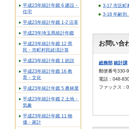
平成23年統計年鑑 6 建設・
3-17 市
住宅
3-18 年
平成23年統計年鑑 1-2 沿革
平成23年埼玉県統計年鑑
お問い合
平成23年統計年鑑 12 県
民・市町村民経済計算
平成23年統計年鑑 1 総説
総務部
統計課
郵便番号330
平成23年統計年鑑 16 教
育・文化
電話：048-830
ファックス：048
平成23年統計年鑑 5 農林業
平成23年統計年鑑 2 土地・
気象
平成23年統計年鑑 11 物
価・家計