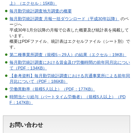
上）（エクセル：15KB）
毎月勤労統計調査地方調査の概要
毎月勤労統計調査 月報一括ダウンロード（平成30年以降）
のペ
ージへ
平成30年1月分以降の月報で公表した概要及び統計表を掲載して
います。
概要はPDFファイル、統計表はエクセルファイル（シート別）で
す。
第二種事業所調査（規模5～29人）の結果（エクセル：19KB）
毎月勤労統計調査における賃金及び労働時間の前年同月比につい
て（PDF：134KB）
【参考資料】毎月勤労統計調査における共通事業所による前年同
月比について（PDF：186KB）
労働異動率（規模5人以上）（PDF：177KB）
時間当たり給与（パートタイム労働者）（規模5人以上）（PD
F：147KB）
お問い合わせ