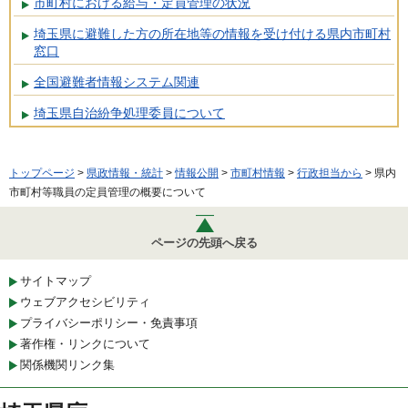
市町村における給与・定員管理の状況
埼玉県に避難した方の所在地等の情報を受け付ける県内市町村
窓口
全国避難者情報システム関連
埼玉県自治紛争処理委員について
トップページ
>
県政情報・統計
>
情報公開
>
市町村情報
>
行政担当から
> 県内
市町村等職員の定員管理の概要について
ページの先頭へ戻る
サイトマップ
ウェブアクセシビリティ
プライバシーポリシー・免責事項
著作権・リンクについて
関係機関リンク集