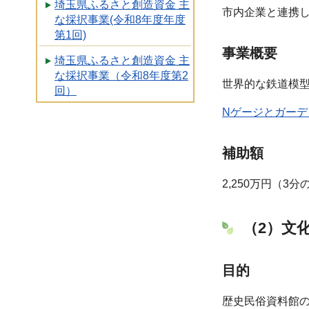
埼玉県ふるさと創造資金 主
市内企業と連携
な採択事業(令和8年度年度
第1回)
事業概要
埼玉県ふるさと創造資金 主
な採択事業（令和8年度第2
世界的な鉄道模型
回）
Nゲージとガーデ
補助額
2,250万円（3分
（2）文
目的
歴史民俗資料館