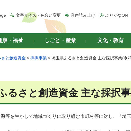
age
文字サイズ・色合い変更
音声読み上げ
ふりがなON
健康・福祉
しごと・産業
文化・教育
るさと創造資金
>
採択事業
> 埼玉県ふるさと創造資金 主な採択事業(令和
ふるさと創造資金 主な採択事業
資源等を生かして地域づくりに取り組む市町村等に対し、「埼