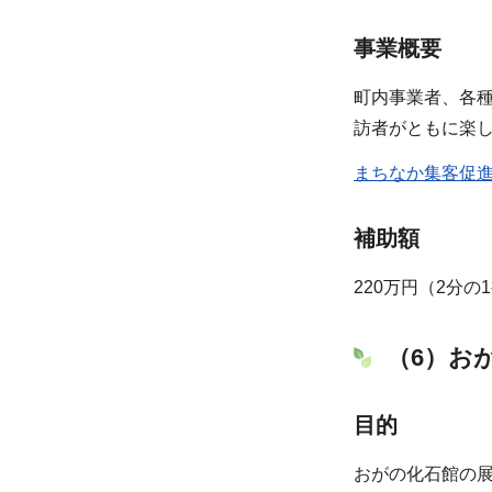
事業概要
町内事業者、各
訪者がともに楽
まちなか集客促進事
補助額
220万円（2分の
（6）お
目的
おがの化石館の