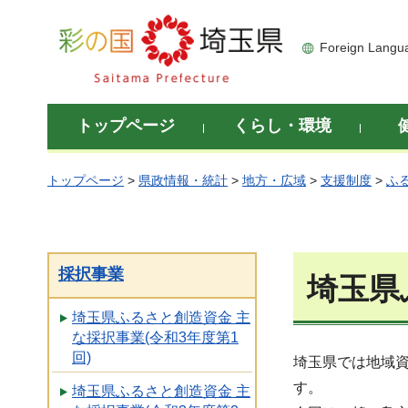
彩の国 埼玉県
Foreign Langu
トップページ
くらし・環境
トップページ
>
県政情報・統計
>
地方・広域
>
支援制度
>
ふ
採択事業
埼玉県
埼玉県ふるさと創造資金 主
な採択事業(令和3年度第1
回)
埼玉県では地域
す。
埼玉県ふるさと創造資金 主