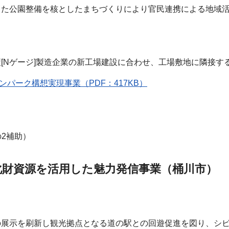
した公園整備を核としたまちづくりにより官民連携による地域
[Nゲージ]製造企業の新工場建設に合わせ、工場敷地に隣接
ンパーク構想実現事業（PDF：417KB）
の2補助）
化財資源を活用した魅力発信事業（桶川市）
の展示を刷新し観光拠点となる道の駅との回遊促進を図り、シ