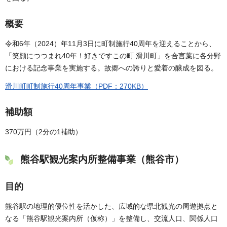
概要
令和6年（2024）年11月3日に町制施行40周年を迎えることから、
「笑顔につつまれ40年！好きですこの町 滑川町」を合言葉に各分野
における記念事業を実施する。故郷への誇りと愛着の醸成を図る。
滑川町町制施行40周年事業（PDF：270KB）
補助額
370万円（2分の1補助）
熊谷駅観光案内所整備事業（熊谷市）
目的
熊谷駅の地理的優位性を活かした、広域的な県北観光の周遊拠点と
なる「熊谷駅観光案内所（仮称）」を整備し、交流人口、関係人口