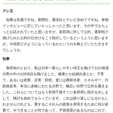
テレ玉
知事は先週ですね、新聞社、通信社とテレビ含めてですね、単独
インタビューに応じていらっしゃったと思います。その中でもちょ
っとお話されていたと思いますが、各部局に対して公約、選挙戦で
掲げられた公約の仕分けをこう指示しているというふうに思います
が、今現状どのようになっているかというのを教えていただきます
でしょうか。
知事
御存知のとおり、私は日本一暮らしやすい埼玉を掲げて12の政策
分野の中の128項目を掲げました。健康とか結婚出産とか、子育
て、あるいは産業、災害・防犯、更には農林水産、エネルギー、行
財政改革、本当に多岐にわたる分野で、幅広い分野で公約を書きま
した。これらについてはもう初登庁後すぐに各部局に指示を出しま
して、検討を始めてもらっています。これは繰り返しになるかもし
れませんけれども、要するにそれらの政策を実現するために何が必
要で、今できることが何であって、予算措置があるものはこれで、