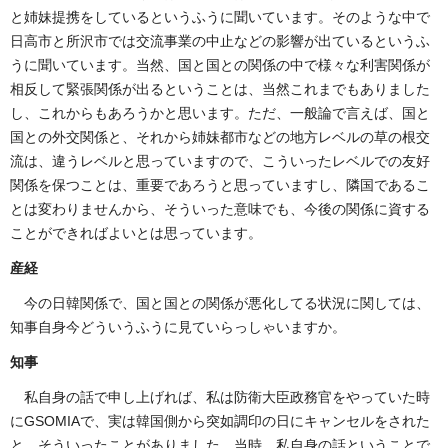
と姉妹提携をしているというふうに聞いています。そのような中で
日高市と所沢市では交流事業の中止などの影響が出ているというふ
うに聞いています。当然、国と国との関係の中で様々な利害関係が
相反して緊張関係が出るということは、当然これまでもありました
し、これからもあろうかと思います。ただ、一般論で言えば、国と
国との外交関係と、それから姉妹都市などの地方レベルの草の根交
流は、違うレベルと思っていますので、こういったレベルでの友好
関係を保つことは、重要であろうと思っていますし、隣国であるこ
とは変わりませんから、そういった意味でも、今後の関係に資する
ことができればよいとは思っています。
産経
今の日韓関係で、国と国との関係が悪化してる状況に関しては、
知事自身今どういうふうに見ていらっしゃいますか。
知事
私自身の話で申し上げれば、私は防衛大臣政務官をやっていた時
にGSOMIAで、実は韓国側から突如調印の日にキャンセルをされた
と。そういったことがありました。当時、私自身の話ということで