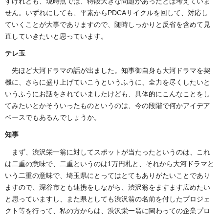
すけれども、現時点では、特段大きな問題があったとは考えていま
せん。いずれにしても、平素からPDCAサイクルを回して、対応し
ていくことが大事でありますので、随時しっかりと反省を含めて見
直していきたいと思っています。
テレ玉
先ほど大河ドラマの話が出ました。知事御自身も大河ドラマを契
機に、さらに盛り上げていこうというふうに、全力を尽くしたいと
いうふうにお話をされていましたけども、具体的にこんなことをし
てみたいとかそういったものというのは、今の段階で何かアイデア
ベースでもあるんでしょうか。
知事
まず、渋沢栄一翁に対してスポットが当たったというのは、これ
は二重の意味で、二重というのは1万円札と、それから大河ドラマと
いう二重の意味で、埼玉県にとってはとてもありがたいことであり
ますので、深谷市とも連携をしながら、渋沢翁をますます広めたい
と思っていますし、また県としても渋沢翁の名前を付したプロジェ
クト等を行って、私の方からは、渋沢栄一翁に関わっての企業プロ