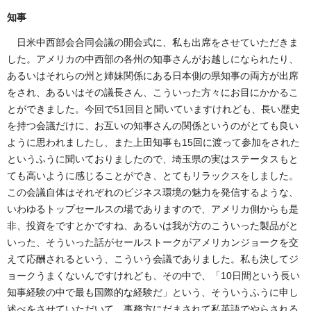
知事
日米中西部会合同会議の開会式に、私も出席をさせていただきま
した。アメリカの中西部の各州の知事さんがお越しになられたり、
あるいはそれらの州と姉妹関係にある日本側の県知事の両方が出席
をされ、あるいはその議長さん、こういった方々にお目にかかるこ
とができました。今回で51回目と聞いていますけれども、長い歴史
を持つ会議だけに、お互いの知事さんの関係というのがとても良い
ように思われましたし、また上田知事も15回に渡って参加をされた
というふうに聞いておりましたので、埼玉県の実はステータスもと
ても高いように感じることができ、とてもリラックスをしました。
この会議自体はそれぞれのビジネス環境の魅力を発信するような、
いわゆるトップセールスの場でありますので、アメリカ側からも是
非、投資をですとかですね、あるいは我が方のこういった製品がと
いった、そういった話がセールストークがアメリカンジョークを交
えて応酬されるという、こういう会議でありました。私も決してジ
ョークうまくないんですけれども、その中で、「10日間という長い
知事経験の中で最も国際的な経験だ」という、そういうふうに申し
述べをさせていただいて、事務方にだまされて私英語でやらされる