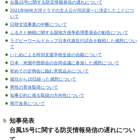
台風15号に関する防災情報発信の遅れについて
2021年NHK大河ドラマの主人公が渋沢栄一に決定したことにつ
いて
日韓交流事業の中断について
ふるさと納税に関する国地方係争処理委員会の勧告について
ラグビーワールドカップ日本代表壮行試合を観戦した感想につい
て
いじめによる特別支援学校生徒の自殺について
日本・米国中西部会の合同会議に参加した感想について
初めての定例会に臨む意気込みについて
就任から10日経った感想について
男性の育休取得について
知事公約に係る取組の方向性について
県庁改革について
知事発表
台風15号に関する防災情報発信の遅れについ
て