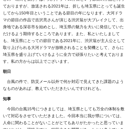
ておりますが、放送される2021年は、折しも埼玉県にとっても誕生
してから150年目ということである節目の年になります。大河ドラ
マの節目の作品で吉沢亮さんが演じる渋沢翁が大ブレイクして、出
身地である深谷市を始めとし、埼玉県の魅力を大いに発信していた
だけるよう期待するところであります。また、私といたしまして
も、埼玉県にとっての節目である2021年に、渋沢翁が主人公として
取り上げられる大河ドラマが放映されることを契機として、さらに
埼玉県を盛り上げていけるように全力で頑張りたいと考えておりま
す。私の方からは以上でございます。
朝日
台風の件で、防災メール以外で何か対応で見えてきた課題のよう
なものがあれば、教えていただきたいんですけれども。
知事
今回の台風15号につきましては、埼玉県としても万全の体制を敷
いて対応をさせていただきました。今回本当に我が県については、
人命に関わることがないことがとてもありがたかったと思っていま