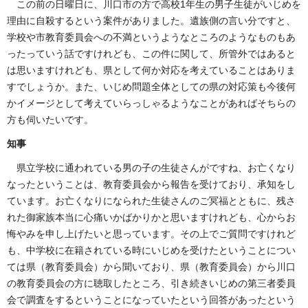
この前の日曜日に、川口市の方で高校1年生の男子生徒がいじめを
理由に自殺するという案件がありました。遺族側の言い分ですと、
学校や市教育委員会への不満というようなところのようなものもあ
ったっていう話ですけれども、この件に関して、所管外ではあると
は思いますけれども、県として何か対応を考えていることはありま
すでしょうか。また、いじめ問題全体としての県の対応策も今後何
かイメージとして考えていらっしゃるようなことがあればそちらの
方も伺いたいです。
知事
県立学校に通われている男の子の生徒さんがですね、お亡くなり
なったということは、教育委員会から報告を受けており、承知をし
ています。お亡くなりになられた生徒さんのご冥福とともに、残さ
れた御家族本当に心痛いかばかりかと思いますけれども、心からお
悔やみを申し上げたいと思っています。その上でご質問ですけれど
も、中学校に在籍されている時にいじめを受けたということについ
ては県（教育委員会）から聞いており、県（教育委員会）から川口
の教育委員会の方に聴取したところ、引き続きいじめの第三者委員
会で調査をするということになっていたという回答があったという