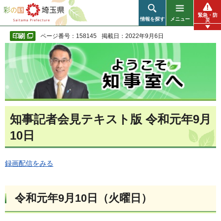
彩の国 埼玉県
緊急・防
情報を探す
メニュー
災
ページ番号：158145
掲載日：2022年9月6日
知事記者会見テキスト版 令和元年9月
10日
録画配信をみる
令和元年9月10日（火曜日）