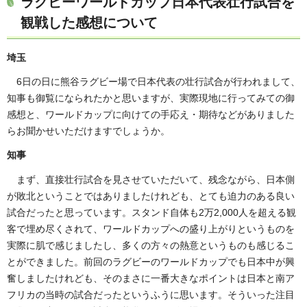
ラグビーワールドカップ日本代表壮行試合を
観戦した感想について
埼玉
6日の日に熊谷ラグビー場で日本代表の壮行試合が行われまして、
知事も御覧になられたかと思いますが、実際現地に行ってみての御
感想と、ワールドカップに向けての手応え・期待などがありました
らお聞かせいただけますでしょうか。
知事
まず、直接壮行試合を見させていただいて、残念ながら、日本側
が敗北ということではありましたけれども、とても迫力のある良い
試合だったと思っています。スタンド自体も2万2,000人を超える観
客で埋め尽くされて、ワールドカップへの盛り上がりというものを
実際に肌で感じましたし、多くの方々の熱意というものも感じるこ
とができました。前回のラグビーのワールドカップでも日本中が興
奮しましたけれども、そのまさに一番大きなポイントは日本と南ア
フリカの当時の試合だったというふうに思います。そういった注目