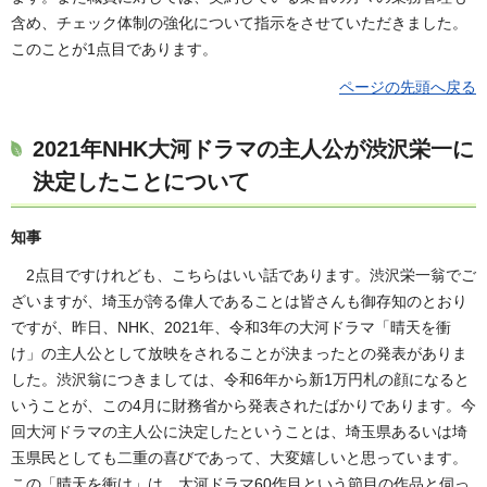
含め、チェック体制の強化について指示をさせていただきました。
このことが1点目であります。
ページの先頭へ戻る
2021年NHK大河ドラマの主人公が渋沢栄一に
決定したことについて
知事
2点目ですけれども、こちらはいい話であります。渋沢栄一翁でご
ざいますが、埼玉が誇る偉人であることは皆さんも御存知のとおり
ですが、昨日、NHK、2021年、令和3年の大河ドラマ「晴天を衝
け」の主人公として放映をされることが決まったとの発表がありま
した。渋沢翁につきましては、令和6年から新1万円札の顔になると
いうことが、この4月に財務省から発表されたばかりであります。今
回大河ドラマの主人公に決定したということは、埼玉県あるいは埼
玉県民としても二重の喜びであって、大変嬉しいと思っています。
この「晴天を衝け」は、大河ドラマ60作目という節目の作品と伺っ