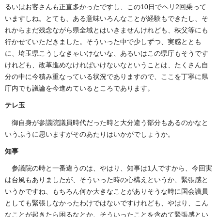
るいはお客さんも正直多かったですし、この10日でヘリ2回乗って
いますしね。とても、ある意味いろんなことが経験もできたし、そ
れからまだ残念ながら県全域とはいきませんけれども、秩父等にも
行かせていただきました。そういった中で少しずつ、実感ととも
に、埼玉県こうしなきゃいけないな、あるいはこの県庁もそうです
けれども、改革進めなければいけないなということは、たくさん自
分の中に今積み重なっている状況でありますので、ここを丁寧に県
庁内でも議論を今進めているところであります。
テレ玉
御自身が参議院議員時代だった時と大分違う部分もあるのかなと
いうふうに思いますがそのあたりはいかがでしょうか。
知事
参議院の時と一番違うのは、やはり、知事は1人ですから、今回実
は台風もありましたが、そういった時の心構えというか、緊張感と
いうかですね、もちろん何か大きなことがありそうな時に国会議員
としても緊張しなかったわけではないですけれども、やはり、こん
なことが起きたら困るなとか、そういったことを含めて緊張感とい