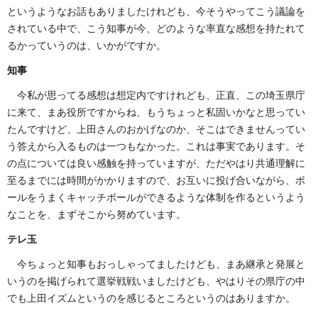
というようなお話もありましたけれども、今そうやってこう議論を
されている中で、こう知事が今、どのような率直な感想を持たれて
るかっていうのは、いかがですか。
知事
今私が思ってる感想は想定内ですけれども、正直、この埼玉県庁
に来て、まあ役所ですからね、もうちょっと私固いかなと思ってい
たんですけど、上田さんのおかげなのか、そこはできませんってい
う答えから入るものは一つもなかった。これは事実であります。そ
の点については良い感触を持っていますが、ただやはり共通理解に
至るまでには時間がかかりますので、お互いに投げ合いながら、ボ
ールをうまくキャッチボールができるような体制を作るというよう
なことを、まずそこから努めています。
テレ玉
今ちょっと知事もおっしゃってましたけども、まあ継承と発展と
いうのを掲げられて選挙戦戦いましたけども、やはりその県庁の中
でも上田イズムというのを感じるところというのはありますか。