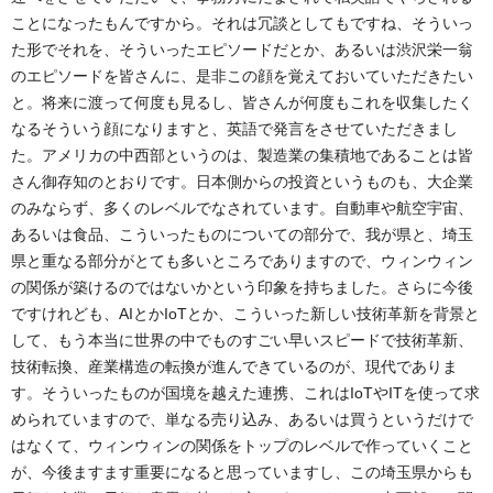
ことになったもんですから。それは冗談としてもですね、そういっ
た形でそれを、そういったエピソードだとか、あるいは渋沢栄一翁
のエピソードを皆さんに、是非この顔を覚えておいていただきたい
と。将来に渡って何度も見るし、皆さんが何度もこれを収集したく
なるそういう顔になりますと、英語で発言をさせていただきまし
た。アメリカの中西部というのは、製造業の集積地であることは皆
さん御存知のとおりです。日本側からの投資というものも、大企業
のみならず、多くのレベルでなされています。自動車や航空宇宙、
あるいは食品、こういったものについての部分で、我が県と、埼玉
県と重なる部分がとても多いところでありますので、ウィンウィン
の関係が築けるのではないかという印象を持ちました。さらに今後
ですけれども、AIとかIoTとか、こういった新しい技術革新を背景と
して、もう本当に世界の中でものすごい早いスピードで技術革新、
技術転換、産業構造の転換が進んできているのが、現代でありま
す。そういったものが国境を越えた連携、これはIoTやITを使って求
められていますので、単なる売り込み、あるいは買うというだけで
はなくて、ウィンウィンの関係をトップのレベルで作っていくこと
が、今後ますます重要になると思っていますし、この埼玉県からも