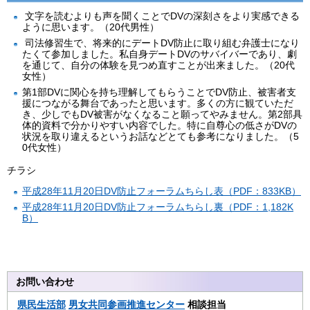
文字を読むよりも声を聞くことでDVの深刻さをより実感できる
ように思います。（20代男性）
司法修習生で、将来的にデートDV防止に取り組む弁護士になり
たくて参加しました。私自身デートDVのサバイバーであり、劇
を通じて、自分の体験を見つめ直すことが出来ました。（20代
女性）
第1部DVに関心を持ち理解してもらうことでDV防止、被害者支
援につながる舞台であったと思います。多くの方に観ていただ
き、少しでもDV被害がなくなること願ってやみません。第2部具
体的資料で分かりやすい内容でした。特に自尊心の低さがDVの
状況を取り違えるというお話などとても参考になりました。（5
0代女性）
チラシ
平成28年11月20日DV防止フォーラムちらし表（PDF：833KB）
平成28年11月20日DV防止フォーラムちらし裏（PDF：1,182K
B）
お問い合わせ
県民生活部
男女共同参画推進センター
相談担当