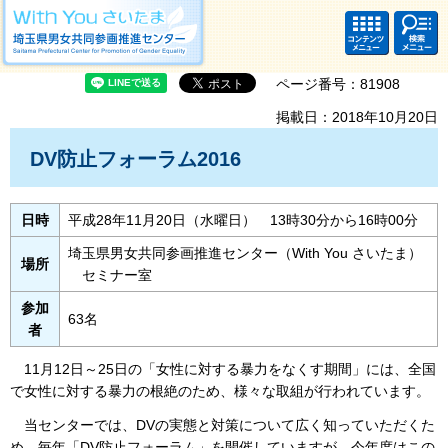
With you さいたま 埼玉県男女共同参画推進センター Saitama Prefectural
Center for Promotion of Gender Equality
コンテ
検索・
ンツメ
共通メ
ニュー
ニュー
ページ番号：81908
掲載日：2018年10月20日
DV防止フォーラム2016
日時
平成28年11月20日（水曜日） 13時30分から16時00分
埼玉県男女共同参画推進センター（With You さいたま）
場所
セミナー室
参加
63名
者
11月12日～25日の「女性に対する暴力をなくす期間」には、全国
で女性に対する暴力の根絶のため、様々な取組が行われています。
当センターでは、DVの実態と対策について広く知っていただくた
め、毎年「DV防止フォーラム」を開催していますが、今年度はこの