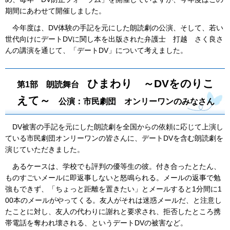
期間にあわせて開催しました。
今年度は、DV体験の手記を元にした朗読劇の公演、そして、若い
世代向けにデートDVに関し本を出版された弁護士 打越 さく良さ
んの講演を通じて、「デートDV」について考えました。
ひまわり ～DVをのりこ
第1部 朗読舞台
えて～
公演：市民劇団 オンリーワンのみなさん
DV被害の手記を元にした朗読劇を全国からの依頼に応じて上演し
ている市民劇団オンリーワンの皆さんに、デートDVを含む朗読劇を
演じていただきました。
あるケースは、学校でも評判の優等生の彼。付き合ったとたん、
ものすごいメールに即返事しないと怒鳴られる。メールの返事で勉
強もできず、「ちょっと距離を置きたい」とメールすると1分間に1
00本のメールがやってくる。友人がそれは迷惑メールだ、と注意し
たことに対し、友人の代わりに謝れと要求され、拒否したところ携
帯電話を奪われ壊される、というデートDVの被害など。