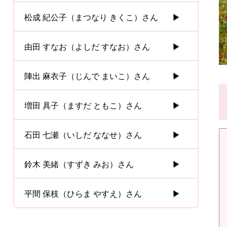
松成 紀公子（まつなり きくこ）さん
由田 すなお（よしだ すなお）さん
陣出 麻衣子（じんで まいこ）さん
増田 具子（ますだ ともこ）さん
石田 七瀬（いしだ ななせ）さん
鈴木 美緒（すずき みお）さん
平間 保枝（ひらま やすえ）さん