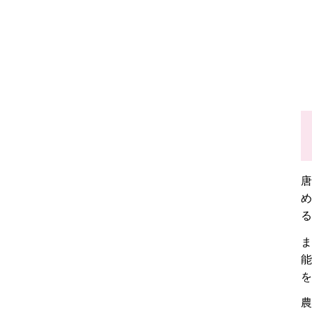
唐
め
る
ま
能
を
農