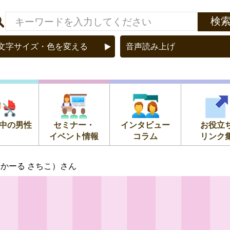
文字サイズ・色を変える
音声読み上げ
中の男性
セミナー・
インタビュー
お役立
イベント情報
コラム
リンク
さかーる さちこ）さん