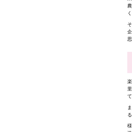
農
く
そ
企
思
楽
里
て
ま
る
様